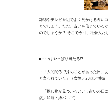
雑誌やテレビ番組でよく見かける占い
とでしょう。ただ、占いを信じている
のでしょうか？ そこで今回、社会人た
■占いはやっぱり当たる!?
・「人間関係で揉めごとがあった日、
と言われていた」（女性／28歳／機械
・「探し物が見つかるという占いの日に
歳／印刷・紙パルプ）