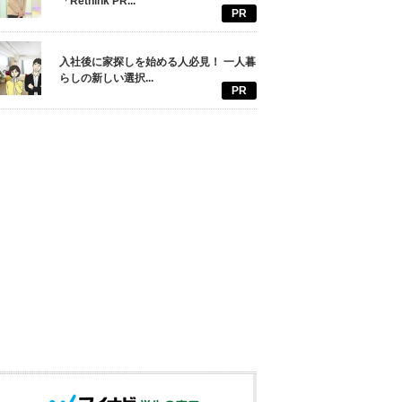
「Rethink PR...
PR
入社後に家探しを始める人必見！ 一人暮
らしの新しい選択...
PR