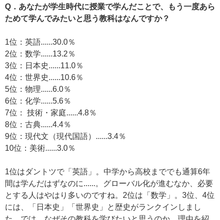
Q．あなたが学生時代に授業で学んだことで、もう一度あら
ためて学んでみたいと思う教科はなんですか？
1位：英語......30.0％
2位：数学......13.2％
3位：日本史......11.0％
4位：世界史......10.6％
5位：物理......6.0％
6位：化学......5.6％
7位： 技術・家庭......4.8％
8位：古典......4.4％
9位：現代文（現代国語）......3.4％
10位：美術......3.0％
1位はダントツで「英語」。中学から高校まででも通算6年
間は学んだはずなのに......。グローバル化が進むなか、必要
とする人はやはり多いのですね。2位は「数学」。3位、4位
には、「日本史」「世界史」と歴史がランクインしまし
た。では、なぜその教科を学びたいと思うのか、理由を紹