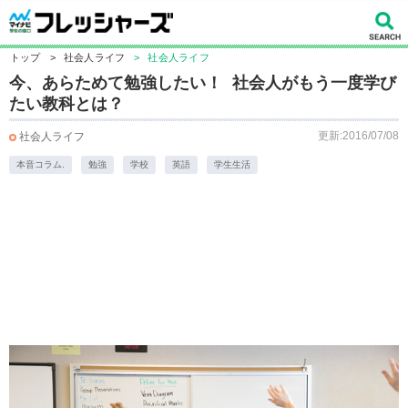
トップ
>
社会人ライフ
>
社会人ライフ
今、あらためて勉強したい！ 社会人がもう一度学び
たい教科とは？
更新:2016/07/08
社会人ライフ
本音コラム.
勉強
学校
英語
学生生活