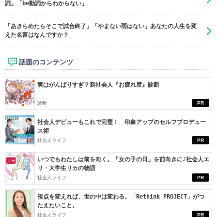
詞」「be動詞からわからない」
「あきらめたらそこで試合終了」「やまない雨はない」あなたの人生を変
えた名言はなんですか？
話題のコンテンツ
実はがんばりすぎ？新社会人『お疲れ度』診断
診断
PR
社会人デビューもこれで完璧！ 印象アップのセルフプロデュー
ス術
社会人ライフ
PR
いつでもわたしは前を向く。「女の子の日」を前向きに♪社会人エ
リ・大学生リカの物語
社会人ライフ
PR
視点を変えれば、世の中は変わる。「Rethink PROJECT」がつ
たえたいこと。
社会人ライフ
PR