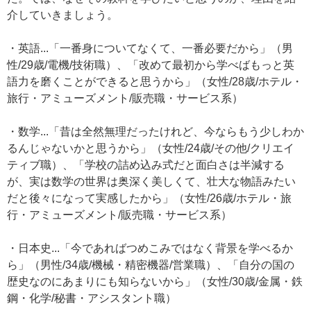
介していきましょう。
・英語...「一番身についてなくて、一番必要だから」（男
性/29歳/電機/技術職）、「改めて最初から学べばもっと英
語力を磨くことができると思うから」（女性/28歳/ホテル・
旅行・アミューズメント/販売職・サービス系）
・数学...「昔は全然無理だったけれど、今ならもう少しわか
るんじゃないかと思うから」（女性/24歳/その他/クリエイ
ティブ職）、「学校の詰め込み式だと面白さは半減する
が、実は数学の世界は奥深く美しくて、壮大な物語みたい
だと後々になって実感したから」（女性/26歳/ホテル・旅
行・アミューズメント/販売職・サービス系）
・日本史...「今であればつめこみではなく背景を学べるか
ら」（男性/34歳/機械・精密機器/営業職）、「自分の国の
歴史なのにあまりにも知らないから」（女性/30歳/金属・鉄
鋼・化学/秘書・アシスタント職）