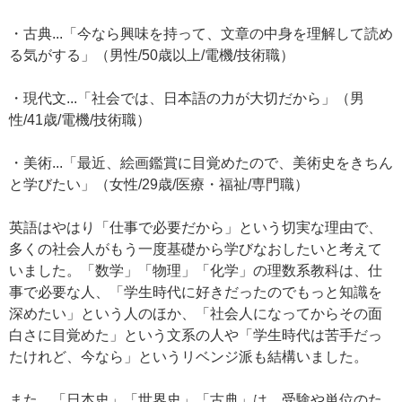
・古典...「今なら興味を持って、文章の中身を理解して読め
る気がする」（男性/50歳以上/電機/技術職）
・現代文...「社会では、日本語の力が大切だから」（男
性/41歳/電機/技術職）
・美術...「最近、絵画鑑賞に目覚めたので、美術史をきちん
と学びたい」（女性/29歳/医療・福祉/専門職）
英語はやはり「仕事で必要だから」という切実な理由で、
多くの社会人がもう一度基礎から学びなおしたいと考えて
いました。「数学」「物理」「化学」の理数系教科は、仕
事で必要な人、「学生時代に好きだったのでもっと知識を
深めたい」という人のほか、「社会人になってからその面
白さに目覚めた」という文系の人や「学生時代は苦手だっ
たけれど、今なら」というリベンジ派も結構いました。
また、「日本史」「世界史」「古典」は、受験や単位のた