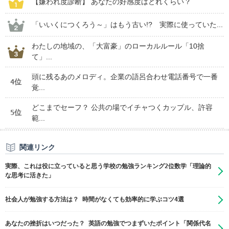
【嫌われ度診断】 あなたの好感度はどれくらい？
「いいくにつくろう～」はもう古い!? 実際に使っていた...
わたしの地域の、「大富豪」のローカルルール「10捨
て」...
頭に残るあのメロディ。企業の語呂合わせ電話番号で一番
4位
覚...
どこまでセーフ？ 公共の場でイチャつくカップル、許容
5位
範...
関連リンク
実際、これは役に立っていると思う学校の勉強ランキング2位数学「理論的
な思考に活きた」
社会人が勉強する方法は？ 時間がなくても効率的に学ぶコツ4選
あなたの挫折はいつだった？ 英語の勉強でつまずいたポイント「関係代名