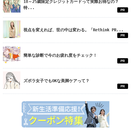
18～25歳限定クレジットカードって実際お得なの？
特...
PR
視点を変えれば、世の中は変わる。「Rethink PR...
PR
簡単な診断で今のお疲れ度をチェック！
PR
ズボラ女子でもOKな美脚ケアって？
PR