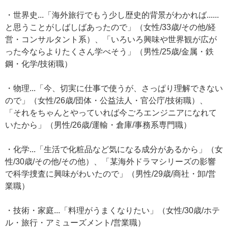
・世界史...「海外旅行でもう少し歴史的背景がわかれば......
と思うことがしばしばあったので」（女性/33歳/その他/経
営・コンサルタント系）、「いろいろ興味や世界観が広が
った今ならよりたくさん学べそう」（男性/25歳/金属・鉄
鋼・化学/技術職）
・物理...「今、切実に仕事で使うが、さっぱり理解できない
ので」（女性/26歳/団体・公益法人・官公庁/技術職）、
「それをちゃんとやっていれば今ごろエンジニアになれて
いたから」（男性/26歳/運輸・倉庫/事務系専門職）
・化学...「生活で化粧品など気になる成分があるから」（女
性/30歳/その他/その他）、「某海外ドラマシリーズの影響
で科学捜査に興味がわいたので」（男性/29歳/商社・卸/営
業職）
・技術・家庭...「料理がうまくなりたい」（女性/30歳/ホテ
ル・旅行・アミューズメント/営業職）