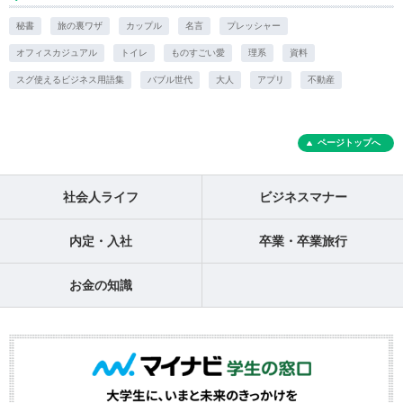
秘書
旅の裏ワザ
カップル
名言
プレッシャー
オフィスカジュアル
トイレ
ものすごい愛
理系
資料
スグ使えるビジネス用語集
バブル世代
大人
アプリ
不動産
ページトップへ
社会人ライフ
ビジネスマナー
内定・入社
卒業・卒業旅行
お金の知識