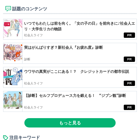
話題のコンテンツ
いつでもわたしは前を向く。「女の子の日」を前向きに♪社会人エ
リ・大学生リカの物語
社会人ライフ
PR
実はがんばりすぎ？新社会人『お疲れ度』診断
診断
PR
ウワサの真実がここにある！？ クレジットカードの都市伝説
社会人ライフ
PR
【診断】セルフプロデュース力を鍛える！ “ジブン観”診断
社会人ライフ
PR
もっと見る
注目キーワード