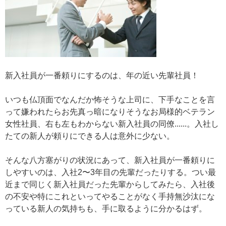
新入社員が一番頼りにするのは、年の近い先輩社員！
いつも仏頂面でなんだか怖そうな上司に、下手なことを言
って嫌われたらお先真っ暗になりそうなお局様的ベテラン
女性社員、右も左もわからない新入社員の同僚......。入社し
たての新人が頼りにできる人は意外に少ない。
そんな八方塞がりの状況にあって、新入社員が一番頼りに
しやすいのは、入社2〜3年目の先輩だったりする。つい最
近まで同じく新入社員だった先輩からしてみたら、入社後
の不安や特にこれといってやることがなく手持無沙汰にな
っている新人の気持ちも、手に取るように分かるはず。