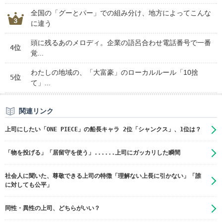
全国の「グーとパー」での組み分け、地方によってこんな
に違う
頭に残るあのメロディ。企業の語呂合わせ電話番号で一番
4位
覚...
わたしの地域の、「大富豪」のローカルルール「10捨
5位
て」...
関連リンク
上司にしたい「ONE PIECE」の船長キャラ 2位「シャンクス」、1位は？
「物を投げる」「居留守を使う」......上司にガッカリした瞬間
社会人に聞いた、尊敬できる上司の特徴「理解ない上長に引かない」「誰
に対しても公平」
同性・異性の上司、どちらがいい？