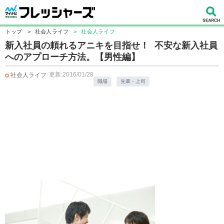
トップ
>
社会人ライフ
>
社会人ライフ
新入社員の頼れるアニキを目指せ！ 不安な新入社員
へのアプローチ方法。【男性編】
更新:2016/01/28
社会人ライフ
職場
先輩・上司