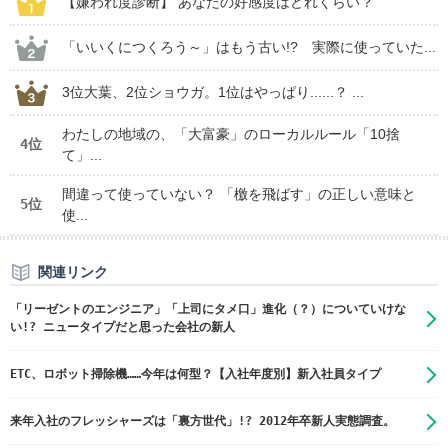
【嫌われ度診断】 あなたの好感度はどれくらい？
「いいくにつくろう～」はもう古い!? 実際に使っていた...
3位大葉、2位ショウガ。1位はやっぱり......？ ...
わたしの地域の、「大富豪」のローカルルール「10捨
4位
て」...
間違って使っていない？ 「檄を飛ばす」の正しい意味と
5位
使...
関連リンク
「リーゼントのエンジニア」「上司にタメ口」進化（？）についていけな
い!? ニュータイプだと思った会社の新人
ETC、ロボット掃除機……今年は何型？【入社年度別】新入社員タイプ
来年入社のフレッシャーズは「裏方世代」!? 2012年卒新人実態調査。