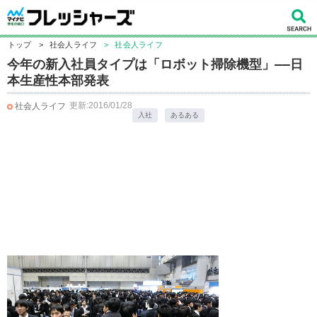
トップ
>
社会人ライフ
>
社会人ライフ
今年の新入社員タイプは「ロボット掃除機型」――日
本生産性本部発表
更新:2016/01/28
社会人ライフ
入社
あるある