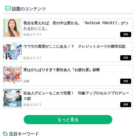
話題のコンテンツ
視点を変えれば、世の中は変わる。「Rethink PROJECT」がつ
たえたいこと。
社会人ライフ
PR
ウワサの真実がここにある！？ クレジットカードの都市伝説
社会人ライフ
PR
実はがんばりすぎ？新社会人『お疲れ度』診断
診断
PR
社会人デビューもこれで完璧！ 印象アップのセルフプロデュー
ス術
社会人ライフ
PR
もっと見る
注目キーワード