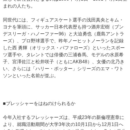
まれの人たち。
同世代には、フィギュアスケート選手の浅田真央とキム・
ヨナを筆頭に、サッカー日本代表歴も持つ酒井宏樹（ブン
デスリーガ・ハノーファー96）と大迫勇也（鹿島アントラ
ーズ）、プロ野球選手で、昨年ノーヒットノーランを記録
した西 勇輝（オリックス・バファローズ）といったスポー
ツ選手や、タレントでは俳優の三浦春馬、モデルの水原希
子、宮澤佐江と松井咲子（ともにAKB48）、女優の北乃き
い、さらには「ハリー・ポッター」シリーズのエマ・ワト
ソンといった名前が並ぶ。
■プレッシャーをはねのけられるか
今年入社するフレッシャーズは、平成23年の新倫理憲章に
より、就職活動期間が大学3年次の10月1日から12月1日へ