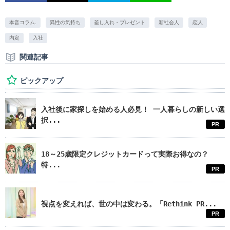
本音コラム.
異性の気持ち
差し入れ・プレゼント
新社会人
恋人
内定
入社
関連記事
ピックアップ
入社後に家探しを始める人必見！ 一人暮らしの新しい選
択...
PR
18～25歳限定クレジットカードって実際お得なの？
特...
PR
視点を変えれば、世の中は変わる。「Rethink PR...
PR