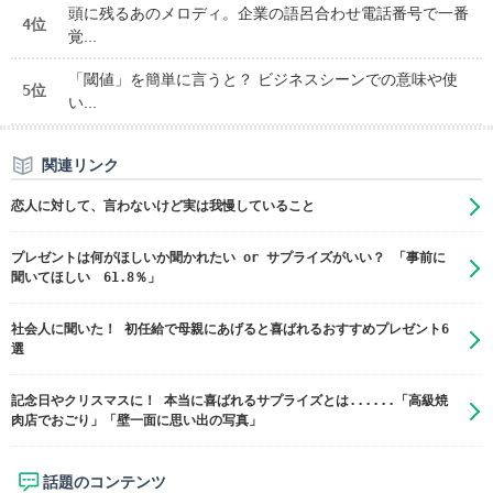
頭に残るあのメロディ。企業の語呂合わせ電話番号で一番
4位
覚...
「閾値」を簡単に言うと？ ビジネスシーンでの意味や使
5位
い...
関連リンク
恋人に対して、言わないけど実は我慢していること
プレゼントは何がほしいか聞かれたい or サプライズがいい？ 「事前に
聞いてほしい 61.8％」
社会人に聞いた！ 初任給で母親にあげると喜ばれるおすすめプレゼント6
選
記念日やクリスマスに！ 本当に喜ばれるサプライズとは......「高級焼
肉店でおごり」「壁一面に思い出の写真」
話題のコンテンツ