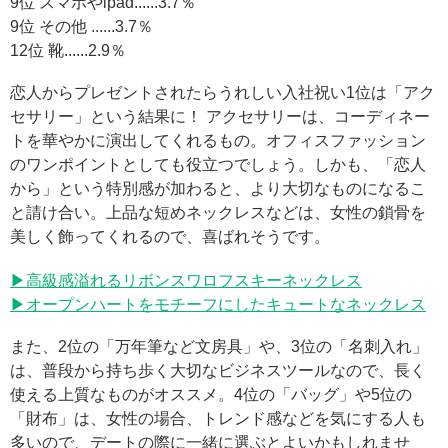
9位 スマホやipad......3.7％
9位 その他 ......3.7％
12位 靴......2.9％
恋人からプレゼントされたらうれしい入社祝い1位は「アク
セサリー」という結果に！ アクセサリーは、コーディネー
トを華やかに演出してくれるもの。オフィスファッション
のワンポイントとしても役立つでしょう。しかも、「恋人
から」という特別感が加わると、より大切なものになるこ
と請け合い。上品な短めネックレスなどは、女性の鎖骨を
美しく飾ってくれるので、喜ばれそうです。
▶高級感溢れるリボンスワロフスキーネックレス
▶オープンハートをモチーフにしたキュートなネックレス
また、2位の「万年筆など文房具」や、3位の「名刺入れ」
は、普段から持ち歩く大切なビジネスツールなので、長く
使える上質なものがオススメ。4位の「バッグ」や5位の
「財布」は、女性の場合、トレンド感などを気にする人も
多いので、デートの際に一緒に選ぶとよいかもしれませ