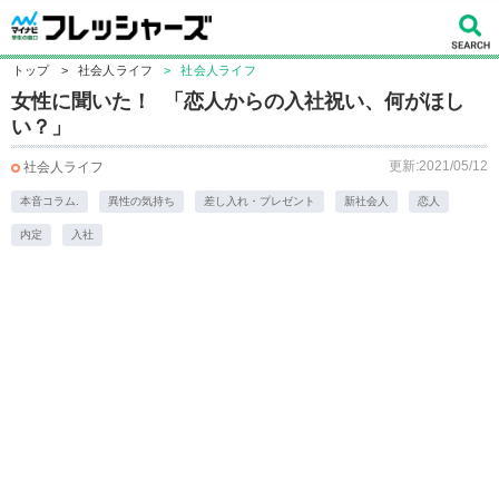
トップ
>
社会人ライフ
>
社会人ライフ
女性に聞いた！ 「恋人からの入社祝い、何がほし
い？」
更新:2021/05/12
社会人ライフ
本音コラム.
異性の気持ち
差し入れ・プレゼント
新社会人
恋人
内定
入社