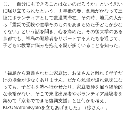
じ、「自分にもできることはないのだろうか」という思い
に駆り立てられたという。１年後の春、念願がかなって三
陸にボランティアとして数週間滞在。その時、地元の人か
ら「震災で受験や進学そのものをあきらめた子どもが少な
くない」という話を聞き、心を痛めた。その後大学のある
京都でも、福島の避難者をサポートする人たちを通じて、
子どもの教育に悩みを抱える親が多くいることを知った。
「福島から避難されたご家庭は、お父さんと離れて母子だ
けの場合が少なくありません。だから勉強が遅れ気味にな
っても、子どもを塾へ行かせたり、家庭教師を雇う経済的
な余裕がない。そこで東北出身者やボランティア経験者を
集めて『京都でできる復興支援』とは何かを考え、
KIZUNAfromKyotoを立ちあげました」（徐さん）。