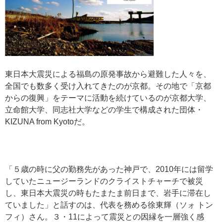
東日本大震災による福島の原発事故から避難した人々を、
全国でも数多く受け入れてきたのが京都。その地で「京都
からの復興」をテーマに活動を続けているのが京都大学、
立命館大学、同志社大学などの学生で構成された団体・
KIZUNA from Kyotoだ。
「５歳の時に父の勤務先があった神戸で、2010年には留学
していたニュージーランドのクライストチャーチで被災
し、東日本大震災の時もたまたま前日まで、岩手に滞在し
ていました」と話すのは、代表を務める徐東輝（ソォ トン
フィ）さん。３・11によって震災との因縁を一層強く感