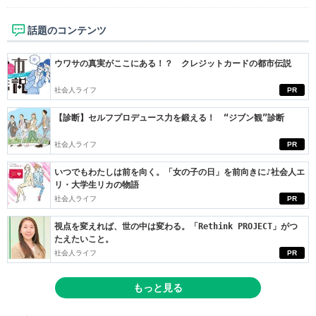
話題のコンテンツ
ウワサの真実がここにある！？ クレジットカードの都市伝説
社会人ライフ
PR
【診断】セルフプロデュース力を鍛える！ “ジブン観”診断
社会人ライフ
PR
いつでもわたしは前を向く。「女の子の日」を前向きに♪社会人エ
リ・大学生リカの物語
社会人ライフ
PR
視点を変えれば、世の中は変わる。「Rethink PROJECT」がつ
たえたいこと。
社会人ライフ
PR
もっと見る