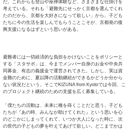
だ。これからも登山や座禅体験など、さまざまな仕掛けを
考えている。それも「避難先にせっかく京都を選んでくれ
たのだから、京都を大好きになって欲しい」から。子ども
たちに今の生活を楽しんでもらうことこそが、京都発の復
興支援になるはずという思いがある。
避難者には一切経済的な負担をかけないことをポリシーと
する「スタサポ」は、今までメンバー自身のお金や中央共
同募金、有志の義援金で運営されてきた。しかし、実は資
金難のために、夏以降の活動継続ができるかどうか分から
ない状況だという。そこでKIZUNA from Kyotoでは今回、こ
のプロジェクト継続のための支援を広く募集している。
「僕たちの活動は、未来に種を蒔くことだと思う。子ども
たちが『あの時、みんなが助けてくれた』という思いを心
のどこかにしまってくれて、いつか大人になった時に、次
の世代の子どもの夢を叶えてあげて欲しい。どこまでかは