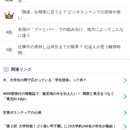
分...
「閾値」を簡単に言うと？ ビジネスシーンでの意味や使
い...
全国の「グーとパー」での組み分け、地方によってこんな
4位
に違う
仕事中の席外しは何分までが限界？ 社会人が思う離席時
5位
間...
関連リンク
今、大学生の間で広がっている「学生団体」って何？
4000部発行の情報誌で、被災地の今を伝えたい！ 関西と東北をつなぐ
「東北Bridge」
災害ボランティアの心得
「第２回 大学対校！ゴミ拾い甲子園」に10大学約200名の学生が集結！