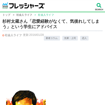
トップ
>
社会人ライフ
>
社会人ライフ
杉村太蔵さん「恋愛経験がなくて、気後れしてしま
う」という学生にアドバイス
更新:2016/01/28
社会人ライフ
著者コラム.
先輩・上司
恋人