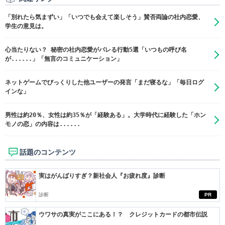
「別れたら気まずい」「いつでも会えて楽しそう」賛否両論の社内恋愛、
学生の意見は。
心当たりない？ 秘密の社内恋愛がバレる行動5選「いつもの呼び名
が......」「無言のコミュニケーション」
ネットゲームでびっくりした他ユーザーの発言「まだ寝るな」「毎日ログ
インな」
男性は約20％、女性は約35％が「経験ある」。大学時代に経験した「ホン
モノの恋」の内容は......
話題のコンテンツ
実はがんばりすぎ？新社会人『お疲れ度』診断
診断
PR
ウワサの真実がここにある！？ クレジットカードの都市伝説