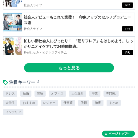
社会人ライフ
PR
社会人デビューもこれで完璧！ 印象アップのセルフプロデュー
ス術
社会人ライフ
PR
忙しい新社会人にぴったり！ 「朝リフレア」をはじめよう。しっ
かりニオイケアして24時間快適。
身だしなみ・ビジネスアイテム
PR
もっと見る
注目キーワード
ドレス
結婚
英語
オフィス
人生設計
卒業
専門家.
大学生
おすすめ
レジャー
仕事運
依頼
徹夜
まとめ
インテリア
ページトップへ