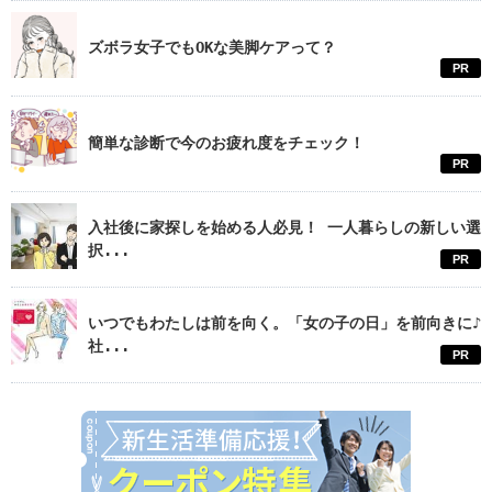
ズボラ女子でもOKな美脚ケアって？
PR
簡単な診断で今のお疲れ度をチェック！
PR
入社後に家探しを始める人必見！ 一人暮らしの新しい選
択...
PR
いつでもわたしは前を向く。「女の子の日」を前向きに♪
社...
PR