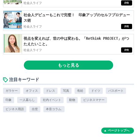
社会人ライフ
PR
社会人デビューもこれで完璧！ 印象アップのセルフプロデュー
ス術
社会人ライフ
PR
視点を変えれば、世の中は変わる。「Rethink PROJECT」がつ
たえたいこと。
社会人ライフ
PR
もっと見る
注目キーワード
ガラケー
オフィス
ドレス
写真
有給
ドイツ
パスポート
印象
一人暮らし
社内イベント
動物
ビジネスマナー
ビジネス用語
出世
本音コラム.
ページトップへ