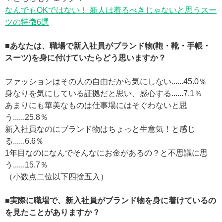
なんでもOKではない！ 新人は着るべきじゃないと思うスー
ツの特徴6選
■あなたは、職場で新入社員がブランド物(鞄・靴・手帳・
スーツ)を身に付けていたらどう思いますか？
ファッションはその人の自由だから気にしない......45.0％
身なりを気にしている証拠だと思い、感心する......7.1％
あまりにも華美なものは仕事場にはそぐわないと思
う......25.8％
新入社員なのにブランド物はちょっと生意気！と感じ
る......6.6％
1年目なのになんでそんなにお金があるの？と不思議に思
う......15.7％
（小数点二位以下四捨五入）
■実際に職場で、新入社員がブランド物を身に着けているの
を見たことがありますか？