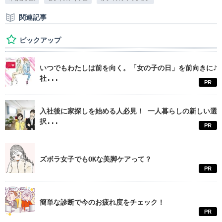
関連記事
ピックアップ
いつでもわたしは前を向く。「女の子の日」を前向きに♪
社...
PR
入社後に家探しを始める人必見！ 一人暮らしの新しい選
択...
PR
ズボラ女子でもOKな美脚ケアって？
PR
簡単な診断で今のお疲れ度をチェック！
PR