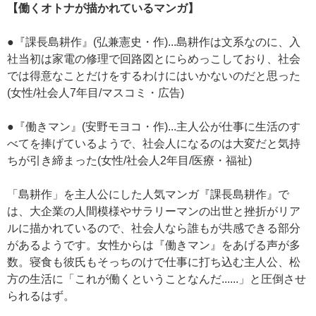
【働くオトナが描かれているマンガ】
●『課長島耕作』(弘兼憲史・作)...島耕作は文系なのに、入
社当初は家電の修理で回路図とにらめっこしており、社会
では得意なことだけをするわけにはいかないのだと思った
(女性/社会人7年目/マスコミ・広告)
●『働きマン』(安野モヨコ・作)...主人公が仕事に生活のす
べてを捧げているようで、社会人になるのは大変だと気持
ちが引き締まった(女性/社会人2年目/医療・福祉)
「島耕作」を主人公にした人気マンガ『課長島耕作』で
は、大企業の人間模様やサラリーマンの出世と挫折がリア
ルに描かれているので、社会人なら誰もが共感できる部分
があるようです。女性からは『働きマン』をあげる声が多
数。寝食も彼氏もそっちのけで仕事に打ち込む主人公、松
方の生活に「これが働くということなんだ......」と圧倒させ
られるはず。