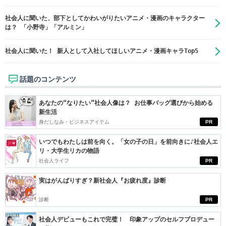
社会人に聞いた、部下としてかわいがりたいアニメ・漫画のキャラクター
は？ 「小野寺」「アルミン」
社会人に聞いた！ 新人として入社してほしいアニメ・漫画キャラTop5
話題のコンテンツ
あなたの“なりたい”社会人像は？ お仕事バッグ選びから始める
新生活
身だしなみ・ビジネスアイテム
PR
いつでもわたしは前を向く。「女の子の日」を前向きに♪社会人エ
リ・大学生リカの物語
社会人ライフ
PR
実はがんばりすぎ？新社会人『お疲れ度』診断
診断
PR
社会人デビューもこれで完璧！ 印象アップのセルフプロデュー