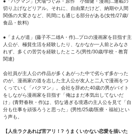
●「バクマン」(大場つぐみ・原作 小畑健・漫画)...連載の
切り上げなどリアル。それに、自由業だけど、納期や人間
関係の大変さなど、民間にも通じる部分がある(女性/27歳/
食品・飲料)
●「まんが道」(藤子不二雄A・作)...プロの漫画家を目指す主
人公が、極貧生活を経験したり、なかなか一人前とみなさ
れず、多くの苦労を経験したところ(男性/30歳/学校・教育
関連)
会社員が主人公の作品が多くあがった中で劣らず多かった
のが、漫画家の道を志した主人公が友人と二人で漫画をつ
くっていく「バクマン」。会社を辞めた40歳の男がバイト
をしながら漫画家を目指す「俺はまだ本気出してないだ
け」(青野春秋・作)は、切な過ぎる境遇の主人公を見て「自
分も仕事を頑張ろうと思った」(男性/25歳/医療・福祉)とい
う声も。
【人生ラクあれば苦アリ！? うまくいかない恋愛を描いた