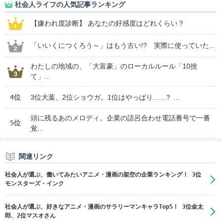
社会人ライフの人気記事ランキング
【嫌われ度診断】 あなたの好感度はどれくらい？
「いいくにつくろう～」はもう古い!? 実際に使っていた...
わたしの地域の、「大富豪」のローカルルール「10捨
て」...
4位
3位大葉、2位ショウガ。1位はやっぱり......？ ...
頭に残るあのメロディ。企業の語呂合わせ電話番号で一番
5位
覚...
関連リンク
社会人が選ぶ、働いてみたいアニメ・漫画の架空の企業ランキング！ 3位
モンスターズ・インク
社会人が選ぶ、好きなアニメ・漫画のサラリーマンキャラTop5！ 3位金太
郎、2位マスオさん