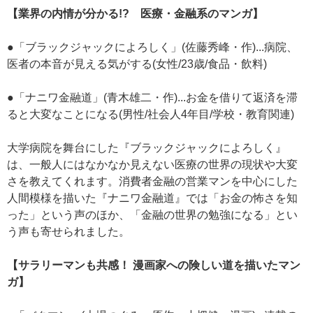
【業界の内情が分かる!? 医療・金融系のマンガ】
●「ブラックジャックによろしく」(佐藤秀峰・作)...病院、
医者の本音が見える気がする(女性/23歳/食品・飲料)
●「ナニワ金融道」(青木雄二・作)...お金を借りて返済を滞
ると大変なことになる(男性/社会人4年目/学校・教育関連)
大学病院を舞台にした『ブラックジャックによろしく』
は、一般人にはなかなか見えない医療の世界の現状や大変
さを教えてくれます。消費者金融の営業マンを中心にした
人間模様を描いた『ナニワ金融道』では「お金の怖さを知
った」という声のほか、「金融の世界の勉強になる」とい
う声も寄せられました。
【サラリーマンも共感！ 漫画家への険しい道を描いたマン
ガ】