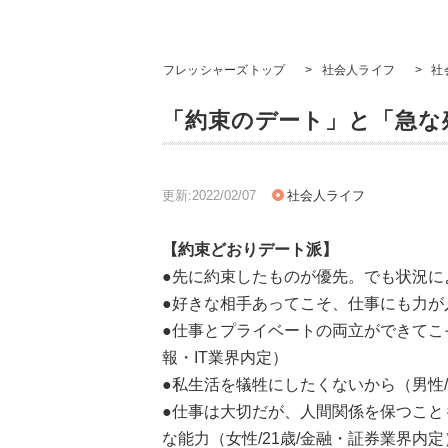
フレッシャーズトップ
>
社会人ライフ
>
社
「約束のデート」と「急な
更新:2022/02/07
社会人ライフ
【約束どおりデート派】
●先に約束したものが優先。でも状況によ
●好きな相手あってこそ、仕事にも力が入
●仕事とプライベートの両立ができてこそ
報・IT業界内定）
●私生活を犠牲にしたくないから（男性/
●仕事は大切だが、人間関係を保つこと
な能力（女性/21歳/金融・証券業界内定