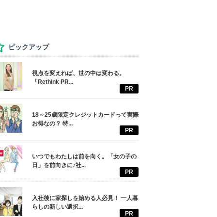
ピックアップ
視点を変えれば、世の中は変わる。
「Rethink PR...
PR
18～25歳限定クレジットカードって実際
お得なの？ 特...
PR
いつでもわたしは前を向く。「女の子の
日」を前向きに♪社...
PR
入社後に家探しを始める人必見！ 一人暮
らしの新しい選択...
PR