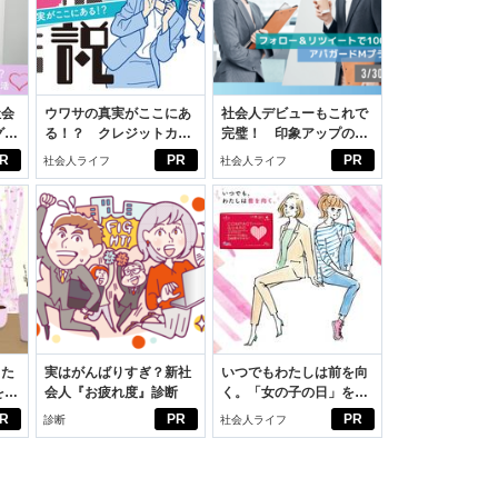
社会
ウワサの真実がここにあ
社会人デビューもこれで
グ選
る！？ クレジットカー
完璧！ 印象アップのセ
ドの都市伝説
ルフプロデュース術
R
PR
PR
社会人ライフ
社会人ライフ
った
実はがんばりすぎ？新社
いつでもわたしは前を向
をは
会人『お疲れ度』診断
く。「女の子の日」を前
ニオ
向きに♪社会人エリ・大
R
PR
PR
診断
社会人ライフ
適。
学生リカの物語