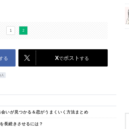
1
2
X
ポスト
する
で
する
会人
出会いが見つかる＆恋がうまくいく方法まとめ
を長続きさせるには？