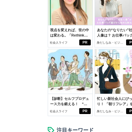
視点を変えれば、世の中
あなたの“なりたい”
は変わる。「Rethink
人像は？ お仕事バッ
PROJECT」がつたえた
びから始める新生活
PR
P
社会人ライフ
身だしなみ・ビジネ
いこと。
スアイテム
【診断】セルフプロデュ
忙しい新社会人にぴ
ース力を鍛える！ “ジ
り！ 「朝リフレア」
ブン観”診断
じめよう。しっかり
PR
P
社会人ライフ
身だしなみ・ビジネ
イケアして24時間快
スアイテム
注目キーワード