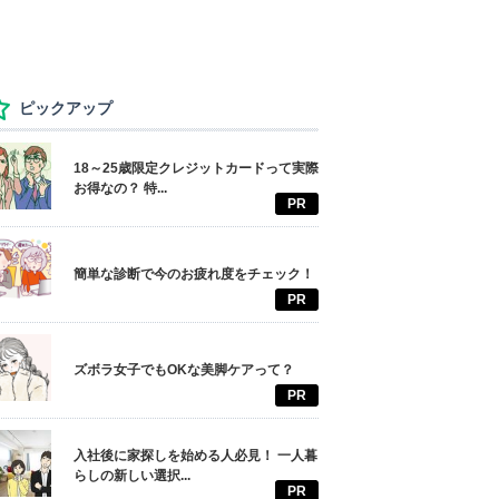
ピックアップ
18～25歳限定クレジットカードって実際
お得なの？ 特...
PR
簡単な診断で今のお疲れ度をチェック！
PR
ズボラ女子でもOKな美脚ケアって？
PR
入社後に家探しを始める人必見！ 一人暮
らしの新しい選択...
PR