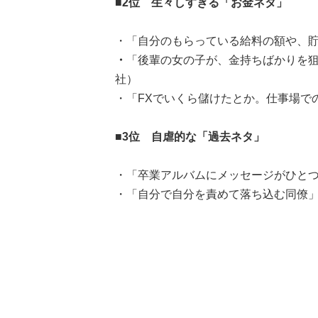
■2位 生々しすぎる「お金ネタ」
・「自分のもらっている給料の額や、貯
・
「後輩の女の子が、金持ちばかりを狙
社）
・「FXでいくら儲けたとか。仕事場での会話
■3位 自虐的な「過去ネタ」
・「卒業アルバムにメッセージがひとつもない
・「自分で自分を責めて落ち込む同僚」