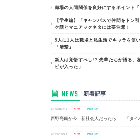
職場の人間関係を良好にするポイント「
【学生編】「キャンパスで仲間をドン引
ケ話とマニアックネタには要注意！
5人に1人は職場と私生活でキャラを使
「清楚」
新人は覚悟すべし!? 先輩たちが語る
ビが入った」
新着記事
2026/04/02
西野亮廣が今、新社会人だったら――「タイパ
2025/10/21