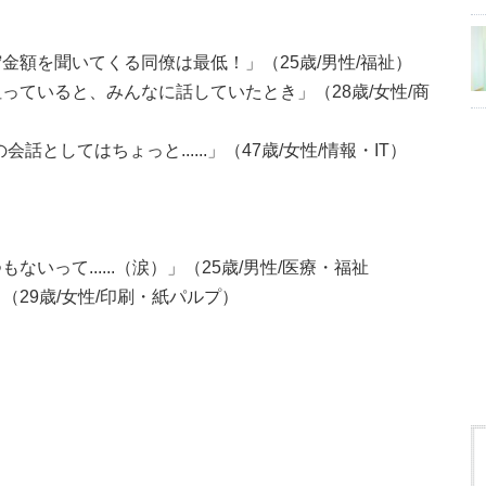
金額を聞いてくる同僚は最低！」（25歳/男性/福祉）
っていると、みんなに話していたとき」（28歳/女性/商
としてはちょっと......」（47歳/女性/情報・IT）
って......（涙）」（25歳/男性/医療・福祉
（29歳/女性/印刷・紙パルプ）