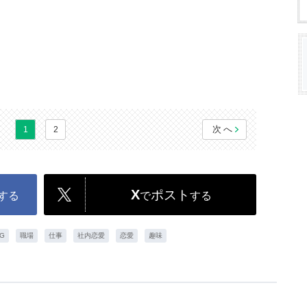
次へ
1
2
X
ポスト
する
で
する
G
職場
仕事
社内恋愛
恋愛
趣味