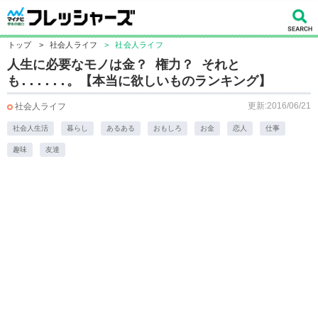
トップ
>
社会人ライフ
>
社会人ライフ
人生に必要なモノは金？ 権力？ それと
も......。【本当に欲しいものランキング】
更新:2016/06/21
社会人ライフ
社会人生活
暮らし
あるある
おもしろ
お金
恋人
仕事
趣味
友達