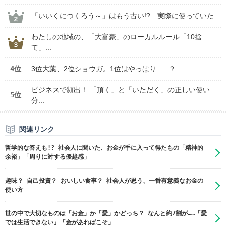
「いいくにつくろう～」はもう古い!? 実際に使っていた...
わたしの地域の、「大富豪」のローカルルール「10捨
て」...
4位
3位大葉、2位ショウガ。1位はやっぱり......？ ...
ビジネスで頻出！ 「頂く」と「いただく」の正しい使い
5位
分...
関連リンク
哲学的な答えも!? 社会人に聞いた、お金が手に入って得たもの「精神的
余裕」「周りに対する優越感」
趣味？ 自己投資？ おいしい食事？ 社会人が思う、一番有意義なお金の
使い方
世の中で大切なものは「お金」か「愛」かどっち？ なんと約7割が……「愛
では生活できない」「金があればこそ」