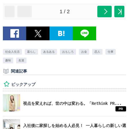
1 / 2
社会人生活
暮らし
あるある
おもしろ
お金
恋人
仕事
趣味
友達
関連記事
ピックアップ
視点を変えれば、世の中は変わる。「Rethink PR...
PR
入社後に家探しを始める人必見！ 一人暮らしの新しい選