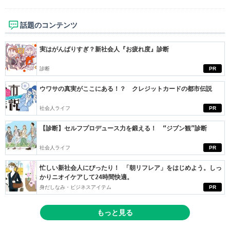
話題のコンテンツ
実はがんばりすぎ？新社会人『お疲れ度』診断
診断
PR
ウワサの真実がここにある！？ クレジットカードの都市伝説
社会人ライフ
PR
【診断】セルフプロデュース力を鍛える！ “ジブン観”診断
社会人ライフ
PR
忙しい新社会人にぴったり！ 「朝リフレア」をはじめよう。しっ
かりニオイケアして24時間快適。
身だしなみ・ビジネスアイテム
PR
もっと見る