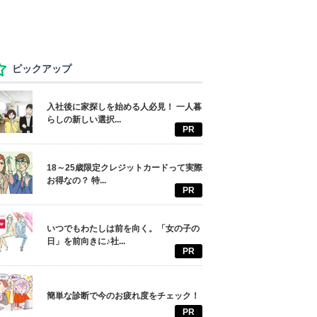
ピックアップ
入社後に家探しを始める人必見！ 一人暮
らしの新しい選択...
PR
18～25歳限定クレジットカードって実際
お得なの？ 特...
PR
いつでもわたしは前を向く。「女の子の
日」を前向きに♪社...
PR
簡単な診断で今のお疲れ度をチェック！
PR