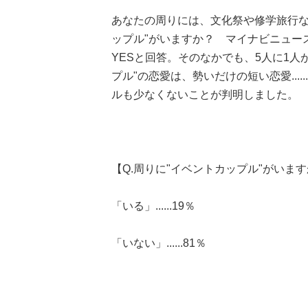
あなたの周りには、文化祭や修学旅行な
ップル"がいますか？ マイナビニュース
YESと回答。そのなかでも、5人に1
プル"の恋愛は、勢いだけの短い恋愛...
ルも少なくないことが判明しました。
【Q.周りに"イベントカップル"がいま
「いる」......19％
「いない」......81％