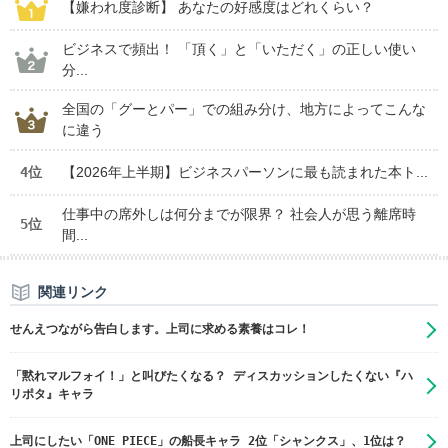
【嫌われ度診断】 あなたの好感度はどれくらい？
ビジネスで頻出！ 「頂く」と「いただく」の正しい使い
分...
全国の「グーとパー」での組み分け、地方によってこんな
に違う
4位
【2026年上半期】ビジネスパーソンに最も読まれた本ト...
仕事中の席外しは何分までが限界？ 社会人が思う離席時
5位
間...
関連リンク
せんえつながら告白します。上司に求める素養はコレ！
「黙れマルフォイ！」と叫びたくなる？ ディスカッションしたくない『ハ
リポタ』キャラ
上司にしたい「ONE PIECE」の船長キャラ 2位「シャンクス」、1位は？