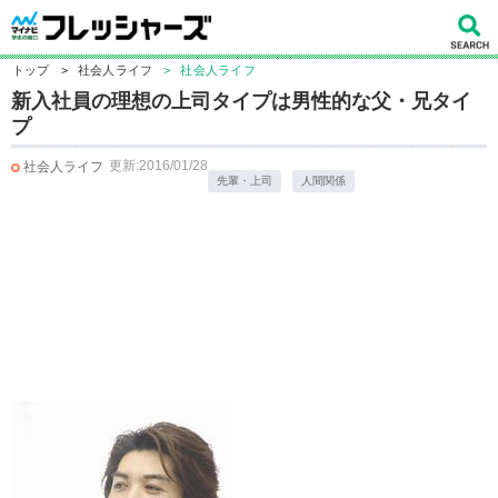
トップ
>
社会人ライフ
>
社会人ライフ
新入社員の理想の上司タイプは男性的な父・兄タイ
プ
更新:2016/01/28
社会人ライフ
先輩・上司
人間関係