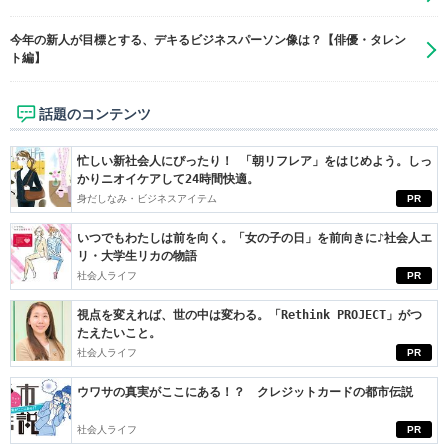
今年の新人が目標とする、デキるビジネスパーソン像は？【俳優・タレン
ト編】
話題のコンテンツ
忙しい新社会人にぴったり！ 「朝リフレア」をはじめよう。しっ
かりニオイケアして24時間快適。
身だしなみ・ビジネスアイテム
PR
いつでもわたしは前を向く。「女の子の日」を前向きに♪社会人エ
リ・大学生リカの物語
社会人ライフ
PR
視点を変えれば、世の中は変わる。「Rethink PROJECT」がつ
たえたいこと。
社会人ライフ
PR
ウワサの真実がここにある！？ クレジットカードの都市伝説
社会人ライフ
PR