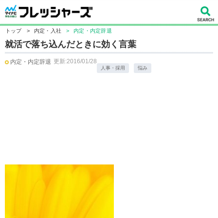
トップ
>
内定・入社
>
内定・内定辞退
就活で落ち込んだときに効く言葉
更新:2016/01/28
内定・内定辞退
人事・採用
悩み