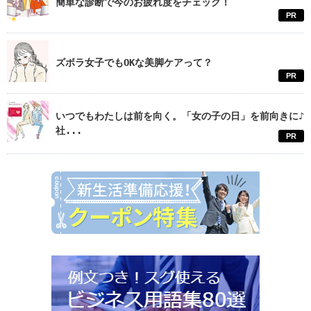
簡単な診断で今のお疲れ度をチェック！
PR
ズボラ女子でもOKな美脚ケアって？
PR
いつでもわたしは前を向く。「女の子の日」を前向きに♪
社...
PR