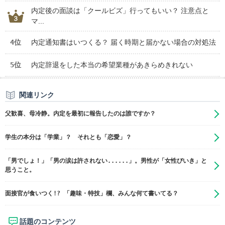
内定後の面談は「クールビズ」行ってもいい？ 注意点と
マ...
4位
内定通知書はいつくる？ 届く時期と届かない場合の対処法
5位
内定辞退をした本当の希望業種があきらめきれない
関連リンク
父歓喜、母冷静。内定を最初に報告したのは誰ですか？
学生の本分は「学業」？ それとも「恋愛」？
「男でしょ！」「男の涙は許されない......」。男性が「女性びいき」と
思うこと。
面接官が食いつく!? 「趣味・特技」欄、みんな何て書いてる？
話題のコンテンツ