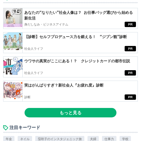
あなたの“なりたい”社会人像は？ お仕事バッグ選びから始める
新生活
身だしなみ・ビジネスアイテム
PR
【診断】セルフプロデュース力を鍛える！ “ジブン観”診断
社会人ライフ
PR
ウワサの真実がここにある！？ クレジットカードの都市伝説
社会人ライフ
PR
実はがんばりすぎ？新社会人『お疲れ度』診断
診断
PR
もっと見る
注目キーワード
年金
ネイル
窪咲子のインスタジェニック旅
夫婦
仕事力
学校