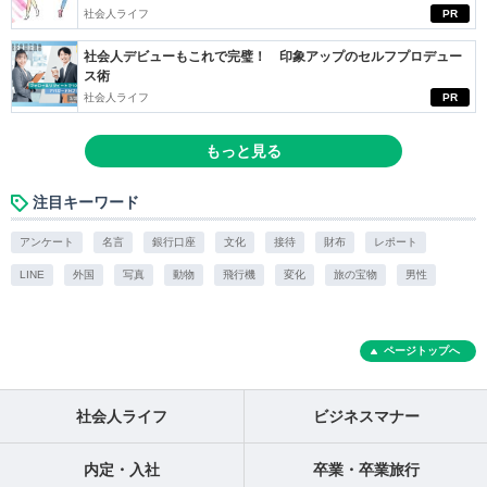
社会人ライフ
PR
社会人デビューもこれで完璧！ 印象アップのセルフプロデュー
ス術
社会人ライフ
PR
もっと見る
注目キーワード
アンケート
名言
銀行口座
文化
接待
財布
レポート
LINE
外国
写真
動物
飛行機
変化
旅の宝物
男性
ページトップへ
社会人ライフ
ビジネスマナー
内定・入社
卒業・卒業旅行