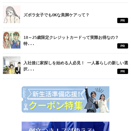
ズボラ女子でもOKな美脚ケアって？
PR
18～25歳限定クレジットカードって実際お得なの？
特...
PR
入社後に家探しを始める人必見！ 一人暮らしの新しい選
択...
PR