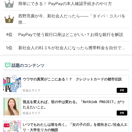
簡単にできる！ PayPayの本人確認手続きのやり方
西野亮廣が今、新社会人だったら――「タイパ・コスパを
捨...
4位
PayPayで使う銀行口座はどこがいい？お得な銀行を解説
5位
新社会人の81.1％が社会人になったら携帯料金を自分で...
話題のコンテンツ
ウワサの真実がここにある！？ クレジットカードの都市伝説
社会人ライフ
PR
視点を変えれば、世の中は変わる。「Rethink PROJECT」がつ
たえたいこと。
社会人ライフ
PR
いつでもわたしは前を向く。「女の子の日」を前向きに♪社会人エ
リ・大学生リカの物語