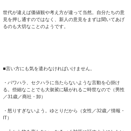
世代が違えば価値観や考え方が違って当然。自分たちの意
見を押し通すのではなく、新人の意見をまずは聞いてあげ
るのも大切なことのようです。
■言い方にも気を遣わなければいけません。
・パワハラ、セクハラに当たらないような言動を心掛け
る。些細なことでも大袈裟に騒がれるご時世なので（男性
／31歳／商社・卸）
・怒りすぎないよう。ゆとりだから（女性／32歳／情報・
IT）