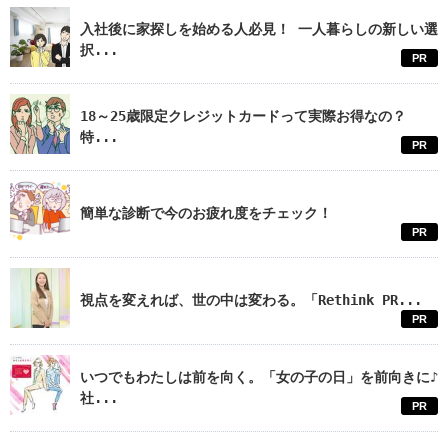
入社後に家探しを始める人必見！ 一人暮らしの新しい選
択...
PR
18～25歳限定クレジットカードって実際お得なの？
特...
PR
簡単な診断で今のお疲れ度をチェック！
PR
視点を変えれば、世の中は変わる。「Rethink PR...
PR
いつでもわたしは前を向く。「女の子の日」を前向きに♪
社...
PR