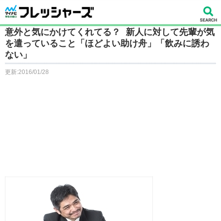
意外と気にかけてくれてる？ 新人に対して先輩が気
を遣っていること「ほどよい助け舟」「飲みに誘わ
ない」
更新:2016/01/28