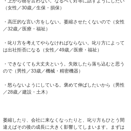
・上から物を言わない。なるべく対等に話すようにしたい
（女性／30歳／生保・損保）
・高圧的な言い方をしない。萎縮させたくないので（女性
／32歳／医療・福祉）
・叱り方を考えてやらなければならない。叱り方によって
は出社拒否になる（女性／49歳／医療・福祉）
・できなくても大丈夫という。失敗したら落ち込むと思う
ので（男性／33歳／機械・精密機器）
・怒らないようにしている。褒めて伸ばしたいから（男性
／28歳／建設・土木）
萎縮したり、会社に来なくなったりと、叱り方もひとう間
違えばその後の成長に大きく影響してしまいます。まずは