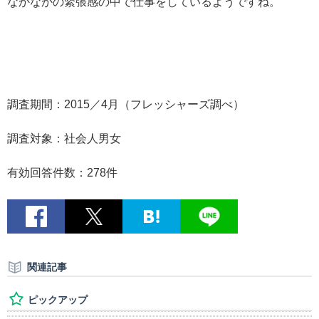
なかなかの緊張感の中で仕事をしているようですね。
調査期間：2015／4月（フレッシャーズ調べ）
調査対象：社会人男女
有効回答件数：278件
関連記事
ピックアップ