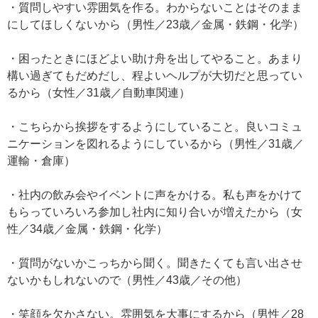
・質問しやすい雰囲気を作る。わからないことはそのまま
にしてほしくないから（男性／23歳／金属・鉄鋼・化学）
・困ったときにほどよい助け舟を出してやること。あまり
構い過ぎてもだめだし、程よいヘルプが大切だと思ってい
るから（女性／31歳／自動車関連）
・こちらから挨拶をするようにしていること。良いコミュ
ニケーションを図れるようにしているから（男性／31歳／
運輸・倉庫）
・社内の飲み会やイベントに声をかける。私も声をかけて
もらっていろいろ参加し社内に知り合いが増えたから（女
性／34歳／金属・鉄鋼・化学）
・質問がないかこっちから聞く。聞きたくても言い出させ
ないかもしれないので（男性／43歳／その他）
・笑顔を欠かさない。雰囲気を大事にするから（男性／28