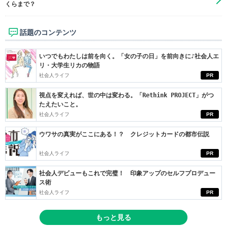
くらまで？
話題のコンテンツ
いつでもわたしは前を向く。「女の子の日」を前向きに♪社会人エ
リ・大学生リカの物語
社会人ライフ
PR
視点を変えれば、世の中は変わる。「Rethink PROJECT」がつ
たえたいこと。
社会人ライフ
PR
ウワサの真実がここにある！？ クレジットカードの都市伝説
社会人ライフ
PR
社会人デビューもこれで完璧！ 印象アップのセルフプロデュー
ス術
社会人ライフ
PR
もっと見る