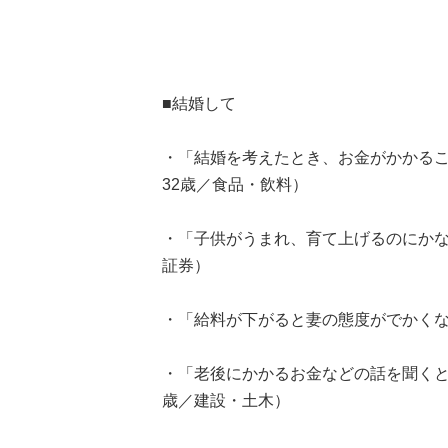
■結婚して
・「結婚を考えたとき、お金がかかる
32歳／食品・飲料）
・「子供がうまれ、育て上げるのにかな
証券）
・「給料が下がると妻の態度がでかくな
・「老後にかかるお金などの話を聞くと
歳／建設・土木）