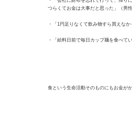
・「会社に財布を忘れて行って、帰り
つらくてお金は大事だと思った」（男性／
・「1円足りなくて飲み物すら買えなか
・「給料日前で毎日カップ麺を食べてい
食という生命活動そのものにもお金が