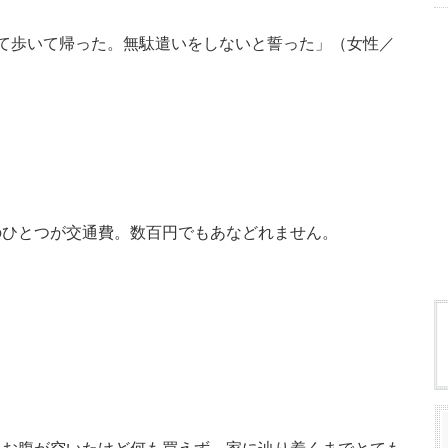
て歩いて帰った。無駄遣いをしないと誓った」（女性／
のひとつが交通費。数百円でもあなどれません。