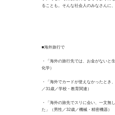
ることも。そんな社会人のみなさんに
■海外旅行で
・「海外の旅行先では、お金がないと生
化学）
・「海外でカードが使えなかったとき
／31歳／学校・教育関連）
・「海外の旅先でスリに会い、一文無
た」（男性／32歳／機械・精密機器）