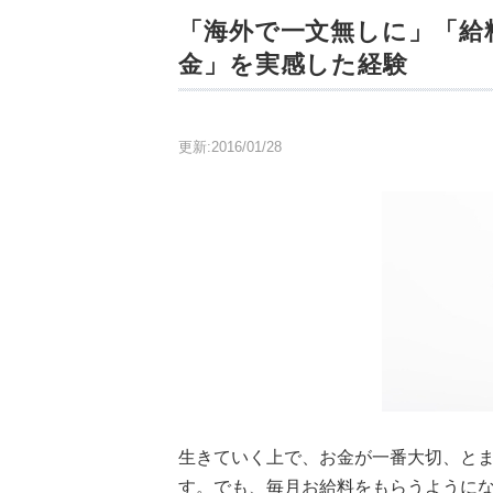
「海外で一文無しに」「給料が
金」を実感した経験
更新:2016/01/28
生きていく上で、お金が一番大切、と
す。でも、毎月お給料をもらうように