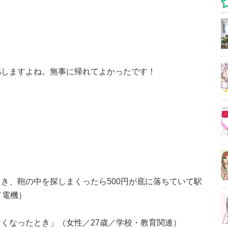
感しますよね。無事に帰れてよかったです！
き、鞄の中を探しまくったら500円が底に落ちていて駅
／電機）
くなったとき」（女性／27歳／学校・教育関連）