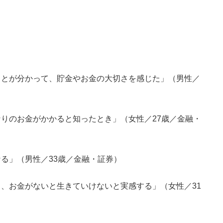
ことが分かって、貯金やお金の大切さを感じた」（男性／
りのお金がかかると知ったとき」（女性／27歳／金融・
る」（男性／33歳／金融・証券）
、お金がないと生きていけないと実感する」（女性／31