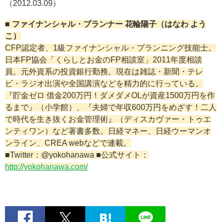
（2012.03.09）
■ ファイナンシャル・プランナー 花輪陽子（はなわ よう
こ）
CFP認定者、1級ファイナンシャル・プランニング技能士。
日本FP協会「くらしとお金のFP相談室」2011年度相談
員。元外資系の投資銀行勤務。現在は雑誌・新聞・テレ
ビ・ラジオ出演や全国講演などを精力的に行っている。
『貯金ゼロ 借金200万円！ダメダメOLが資産1500万円を作
るまで』（小学館）、『夫婦で年収600万円をめざす！二人
で時代を生き抜くお金管理術』（ディスカヴァー・トゥエ
ンティワン）など著書多数。日経マネー、日経ウーマンオ
ンライン、CREA webなどで連載。
■Twitter：@yokohanawa ■公式サイト：
http://yokohanawa.com/