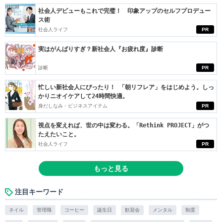
社会人デビューもこれで完璧！ 印象アップのセルフプロデュー
ス術
社会人ライフ
PR
実はがんばりすぎ？新社会人『お疲れ度』診断
診断
PR
忙しい新社会人にぴったり！ 「朝リフレア」をはじめよう。しっ
かりニオイケアして24時間快適。
身だしなみ・ビジネスアイテム
PR
視点を変えれば、世の中は変わる。「Rethink PROJECT」がつ
たえたいこと。
社会人ライフ
PR
もっと見る
注目キーワード
ネイル
管理職
コーヒー
誕生日
歓迎会
メンタル
制度