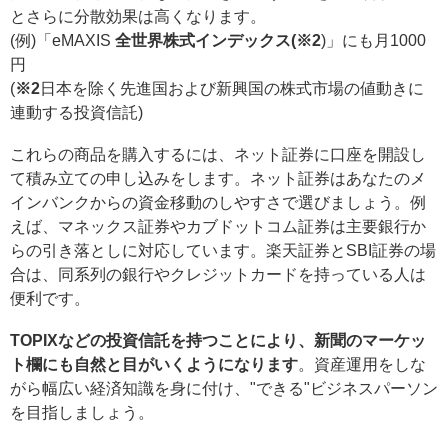
とさらに分散効果は高くなります。
(例)「eMAXIS
全世界株式インデックス(※2
)」にも月1000
円
(
※2
日本を除く先進国および新興国の株式市場の値動きに
連動する投資信託)
これらの商品を購入するには、ネット証券に口座を開設し
て積み立ての申し込みをします。ネット証券はあなたのメ
インバンクからの資金移動のしやすさで選びましょう。例
えば、マネックス証券やカブドットコム証券は主要銀行か
らの引き落としに対応しています。楽天証券とSBI証券の場
合は、同系列の銀行やクレジットカードを持っている人は
便利です。
TOPIXなどの投資信託を持つことにより、新聞のマーケッ
ト欄にも自然と目がいくようになります
。資産運用をしな
がら幅広い経済知識を身に付け、"できる"ビジネスパーソン
を目指しましょう。