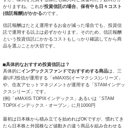
かりますね。これが
投資信託の場合、保有中も日々コスト
(信託報酬)がかかる
のです。
信託報酬はたとえ運用するお金が減った場合でも、投資信
託で運用する以上は必ずかかります。そのため、信託報酬
という投資信託にかかるコストもしっかり確認してから商
品を選ぶことが大切です。
■具体的なおすすめ投資信託は？
具体的に
インデックスファンドでおすすめする商品
は、三
菱UFJ投信が運用する「eMAXIS(イーマクシス)シリーズ」
や、住友アセットマネジメントが運用する「STAMインデッ
クスシリーズ」です。
(例)「eMAXIS TOPIXインデックス」あるいは「STAM
TOPIXインデックス・オープン」に月1000円
最初は日本株から積み立てを始めればOKですが、慣れてき
たら日本株と外国株など値動きの違う商品を組み合わせる