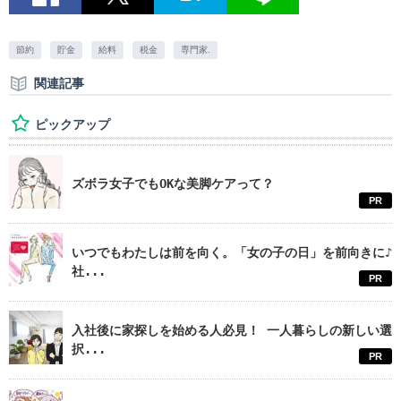
節約
貯金
給料
税金
専門家.
関連記事
ピックアップ
ズボラ女子でもOKな美脚ケアって？
PR
いつでもわたしは前を向く。「女の子の日」を前向きに♪
社...
PR
入社後に家探しを始める人必見！ 一人暮らしの新しい選
択...
PR