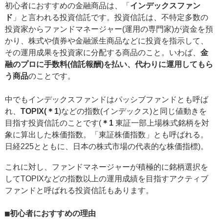
初心者におすすめの金融商品は、「
インデックスファン
ド
」と言われる投資信託です。投資信託は、不特定多数の
投資家からファンドマネージャー(運用の専門家)が資金を預
かり、株式や債券や金融派生商品などに投資を指示して、
その運用成果を投資家に分配する商品のこと。いわば、
金
融のプロに手数料(信託報酬)を払い、代わりに運用してもら
う商品
のことです。
中でもインデックスファンドはパッシブファンドとも呼ば
れ、
TOPIX(＊1
)などの指数(インデックス)と同じ値動きを
目指す投資信託のことです(
＊1
東証一部上場株式銘柄を対
象に算出した株価指数。「東証株価指数」とも呼ばれる。
日経225とともに、日本の株式市場の代表的な株価指標)。
これに対し、ファンドマネージャーが積極的に銘柄選択を
してTOPIXなどの指数以上の運用成績を目指すアクティブ
ファンドと呼ばれる投資信託もあります。
■初心者におすすめの理由