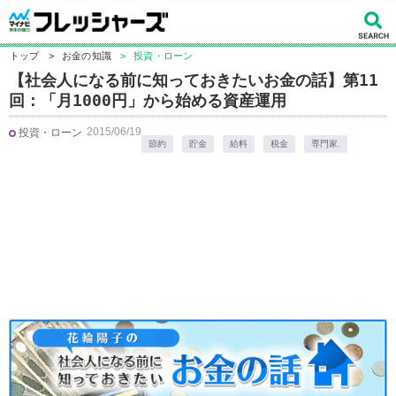
トップ
>
お金の知識
>
投資・ローン
【社会人になる前に知っておきたいお金の話】第11
回：「月1000円」から始める資産運用
2015/06/19
投資・ローン
節約
貯金
給料
税金
専門家.