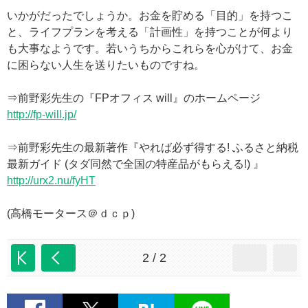
いかがだったでしょうか。お金を貯める「目的」を持つこ
と、ライフプランを考える「計画性」を持つことが何より
も大事なようです。若いうちからこれらを心がけて、お金
に困らない人生を送りたいものですね。
⇒前野彩先生の『FPオフィス will』のホームページ
http://fp-will.jp/
⇒前野彩先生の最新著作『やれば必ず得する! ふるさと納税
最新ガイド (タダ同然で全国の特産品がもらえる!) 』
http://urx2.nu/fyHT
(高橋モータース＠ｄｃｐ)
2 / 2