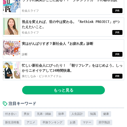
ウワサの真実がここにある！？ クレジットカードの都市伝説
社会人ライフ
PR
視点を変えれば、世の中は変わる。「Rethink PROJECT」がつ
たえたいこと。
社会人ライフ
PR
実はがんばりすぎ？新社会人『お疲れ度』診断
診断
PR
忙しい新社会人にぴったり！ 「朝リフレア」をはじめよう。しっ
かりニオイケアして24時間快適。
身だしなみ・ビジネスアイテム
PR
もっと見る
注目キーワード
付き合い
男女
兄弟・姉妹
効率
人生設計
知識
健康
新生活特集
アニメ
卒旅ランキング
お酒
マナー
四字熟語