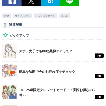
貯金
ライフハック.
クレジットカード
暮らし
関連記事
ピックアップ
ズボラ女子でもOKな美脚ケアって？
PR
簡単な診断で今のお疲れ度をチェック！
PR
18～25歳限定クレジットカードって実際お得なの？
特...
PR