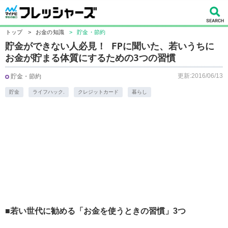
トップ
>
お金の知識
>
貯金・節約
貯金ができない人必見！ FPに聞いた、若いうちに
お金が貯まる体質にするための3つの習慣
更新:2016/06/13
貯金・節約
貯金
ライフハック.
クレジットカード
暮らし
■若い世代に勧める「お金を使うときの習慣」3つ