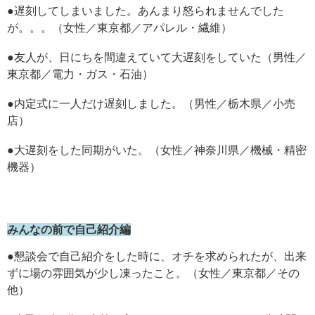
●遅刻してしまいました。あんまり怒られませんでした
が。。。（女性／東京都／アパレル・繊維）
●友人が、日にちを間違えていて大遅刻をしていた（男性／
東京都／電力・ガス・石油）
●内定式に一人だけ遅刻しました。（男性／栃木県／小売
店）
●大遅刻をした同期がいた。（女性／神奈川県／機械・精密
機器）
みんなの前で自己紹介編
●懇談会で自己紹介をした時に、オチを求められたが、出来
ずに場の雰囲気が少し凍ったこと。（女性／東京都／その
他）