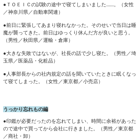
●ＴＯＥＩＣの試験の途中で寝てしまいました......。（女性
／神奈川県／自動車関連）
●前日に緊張してあまり寝れなかった。そのせいで当日は睡
魔が襲ってきた。前日はゆっくり休んだ方が良いと思う。
（男性／秋田県／運輸・倉庫）
●大きな失敗ではないが、社長の話で少し寝た。（男性／埼
玉県／医薬品・化粧品）
●人事部長からの社内規定の話を聞いていたときに眠くなっ
て寝てしまった。（女性／東京都／小売店）
うっかり忘れもの編
●印鑑が必要だったのを忘れてしまい、時間に余裕があった
ので途中で買ってから会社に行きました。（男性／東京都
／商社・卸）