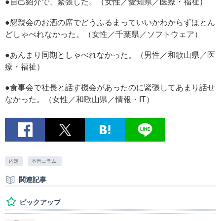
●自己紹介で、緊張した。（女性／愛知県／医療・福祉）
●懇親会のお酒の席でどうふるまっていいかわからずほとん
どしゃべれなかった。（女性／千葉県／ソフトウェア）
●あんまり同期としゃべれなかった。（男性／和歌山県／医
療・福祉）
●食事会で社長と話す機会があったのに緊張してあまり話せ
なかった。（女性／和歌山県／情報・IT）
内定
本音コラム.
関連記事
ピックアップ