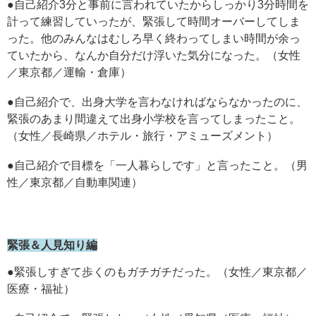
●自己紹介3分と事前に言われていたからしっかり3分時間を
計って練習していったが、緊張して時間オーバーしてしま
った。他のみんなはむしろ早く終わってしまい時間が余っ
ていたから、なんか自分だけ浮いた気分になった。（女性
／東京都／運輸・倉庫）
●自己紹介で、出身大学を言わなければならなかったのに、
緊張のあまり間違えて出身小学校を言ってしまったこと。
（女性／長崎県／ホテル・旅行・アミューズメント）
●自己紹介で目標を「一人暮らしです」と言ったこと。（男
性／東京都／自動車関連）
緊張＆人見知り編
●緊張しすぎて歩くのもガチガチだった。（女性／東京都／
医療・福祉）