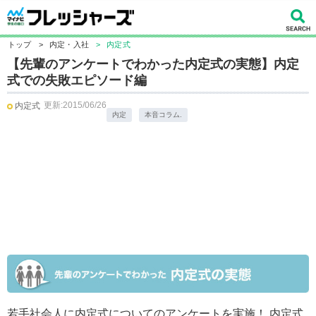
トップ
>
内定・入社
>
内定式
【先輩のアンケートでわかった内定式の実態】内定
式での失敗エピソード編
更新:2015/06/26
内定式
内定
本音コラム.
若手社会人に内定式についてのアンケートを実施！ 内定式