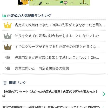
内定式の人気記事ランキング
内定式で友達はできた？ 9割の先輩ができなかったと回答...
社長を交えて内定者の顔合わせをすることになりました
すでにグループができてる?! 内定先の同期と仲良くな...
4位
先輩内定者が内定式に参加して感じたことTop5！ 2位...
5位
先輩に聞いた！内定者懇親会の実態
関連リンク
【先輩のアンケートでわかった内定式の実態】内定式で何かが変わった？
編
内定式の服装マナーや持ち物は？ 先輩へのアンケートでわかった内定式の