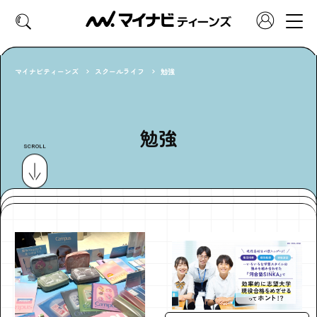
マイナビティーンズ
スクールライフ
勉強
CATEGORY
好きなカテゴリーから見る
勉強
SCROLL
ファッション
ヘア・メイク
トレンド
スクールライフ
推し活
グルメ
エンタメ
診断
特集・連載
社会体験