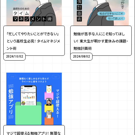
「忙しくてやりたいことができない」
勉強が苦手な人にこそ知ってほし
アンケートに
という高校生必見！ タイムマネジメ
い！ 東大生が明かす夏休みの課題・
答えて
ント術
勉強計画術
2024/10/02
2024/08/02
イベントに参加しよう！
・マイナビティーンズについて
・利用規約
マジで超使える勉強アプリ！ 無理な