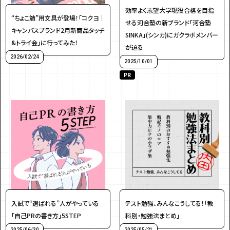
効率よく志望大学現役合格を目指
アンケート
プレゼント
“ちょこ勉”用文具が登場！「コクヨ｜
せる河合塾の新ブランド「河合塾
キャンパスブランド2⽉新商品タッチ
SINKA」(シンカ)にガクラボメンバー
&トライ会」に行ってみた！
が迫る
2026/02/24
2025/10/01
PR
ティーンのうちにしかできない特別な体験を！
ガクラボ
への登録はこちら
入試で“選ばれる”人がやっている
テスト勉強、みんなこうしてる！「教
「自己PRの書き方」5STEP
科別・勉強法まとめ」
2025/06/30
2025/05/21