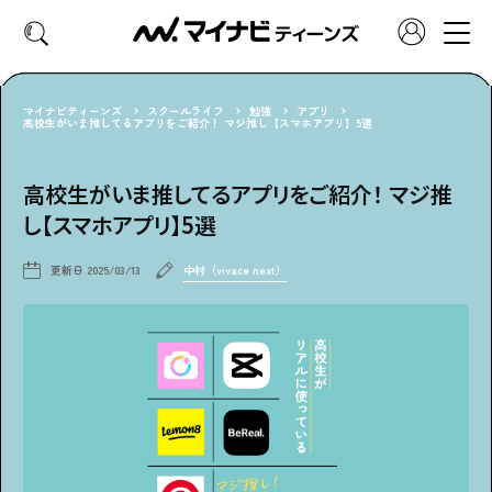
マイナビティーンズ
スクールライフ
勉強
アプリ
高校生がいま推してるアプリをご紹介！ マジ推し【スマホアプリ】5選
CATEGORY
高校生がいま推してるアプリをご紹介！ マジ推
好きなカテゴリーから見る
し【スマホアプリ】5選
ファッション
ヘア・メイク
更新日
2025/03/13
中村（vivace next）
トレンド
スクールライフ
推し活
グルメ
エンタメ
診断
特集・連載
社会体験