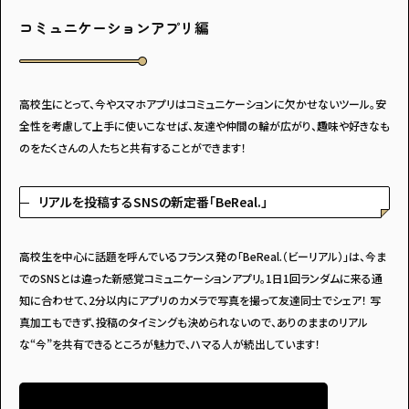
コミュニケーションアプリ編
高校生にとって、今やスマホアプリはコミュニケーションに欠かせないツール。安
全性を考慮して上手に使いこなせば、友達や仲間の輪が広がり、趣味や好きなも
のをたくさんの人たちと共有することができます！
リアルを投稿するSNSの新定番「BeReal.」
高校生を中心に話題を呼んでいるフランス発の「BeReal.（ビーリアル）」は、今ま
でのSNSとは違った新感覚コミュニケーションアプリ。1日1回ランダムに来る通
知に合わせて、2分以内にアプリのカメラで写真を撮って友達同士でシェア！ 写
真加工もできず、投稿のタイミングも決められないので、ありのままのリアル
な“今”を共有できるところが魅力で、ハマる人が続出しています！