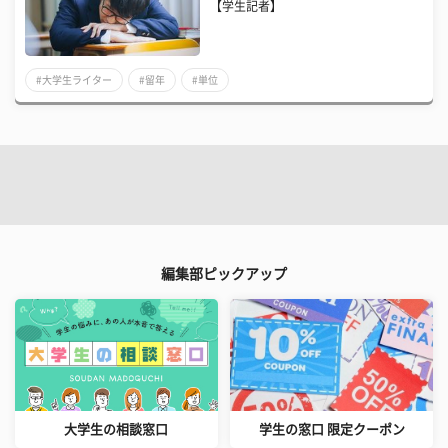
【学生記者】
#大学生ライター
#留年
#単位
編集部ピックアップ
大学生の相談窓口
学生の窓口 限定クーポン