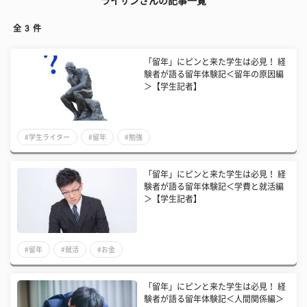
ライサンさんの記事一覧
全
3
件
「留年」にピンと来た学生は必見！ 経
験者が語る留年体験記＜留年の原因編
＞【学生記者】
#学生ライター
#留年
#勉強
「留年」にピンと来た学生は必見！ 経
験者が語る留年体験記＜学費と就活編
＞【学生記者】
#留年
#就活
#お金
「留年」にピンと来た学生は必見！ 経
験者が語る留年体験記＜人間関係編＞