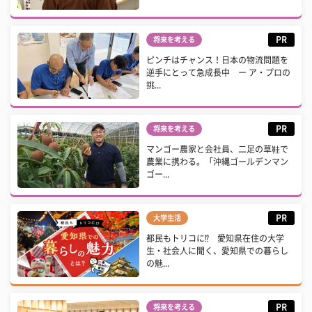
PR
将来を考える
ピンチはチャンス！日本の物流問題を
逆手にとって急成長中 ー ア・プロの
挑...
PR
将来を考える
マンゴー農家と会社員、二足の草鞋で
農業に携わる。「沖縄ゴールデンマン
ゴー...
PR
大学生活
都民もトリコに⁉ 愛知県在住の大学
生・社会人に聞く、愛知県での暮らし
の魅...
PR
将来を考える