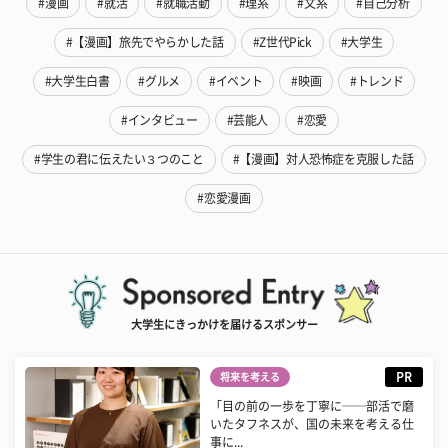
#漫画
#就活
#就職活動
#理系
#文系
#自己分析
#【漫画】旅先でやらかした話
#Z世代Pick
#大学生
#大学生白書
#グルメ
#イベント
#映画
#トレンド
#インタビュー
#芸能人
#恋愛
#学生の君に伝えたい３つのこと
#【漫画】対人恐怖症を克服した話
#恋愛漫画
大学生にきっかけを届けるスポンサー
PR
将来を考える
「目の前の一歩を丁寧に──部活で磨
いたタフネスが、国の未来を考える仕
事に...