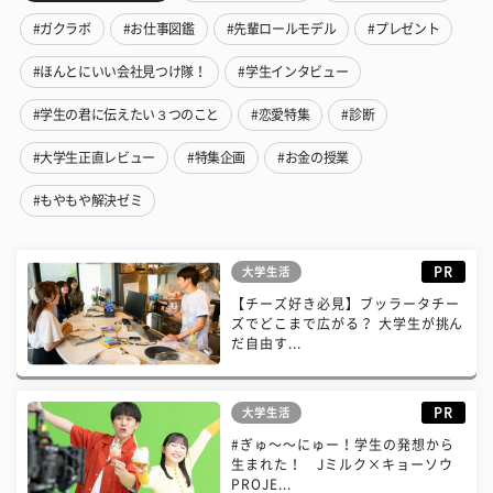
#ガクラボ
#お仕事図鑑
#先輩ロールモデル
#プレゼント
#ほんとにいい会社見つけ隊！
#学生インタビュー
#学生の君に伝えたい３つのこと
#恋愛特集
#診断
#大学生正直レビュー
#特集企画
#お金の授業
#もやもや解決ゼミ
PR
大学生活
【チーズ好き必見】ブッラータチー
ズでどこまで広がる？ 大学生が挑ん
だ自由す...
PR
大学生活
#ぎゅ〜〜にゅー！学生の発想から
生まれた！ Jミルク×キョーソウ
PROJE...