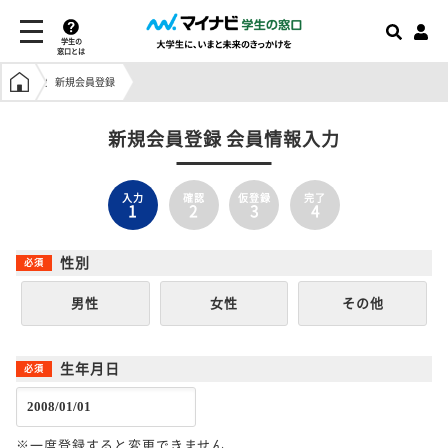
学生の
窓口とは
学生の窓口トップ
新規会員登録
新規会員登録 会員情報入力
入力
確認
仮登録
完了
1
2
3
4
性別
男性
女性
その他
生年月日
※一度登録すると変更できません