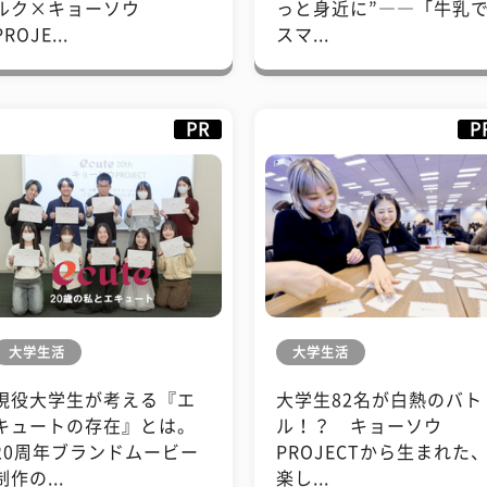
ルク×キョーソウ
っと身近に”――「牛乳
PROJE...
スマ...
PR
P
大学生活
大学生活
現役大学生が考える『エ
大学生82名が白熱のバト
キュートの存在』とは。
ル！？ キョーソウ
20周年ブランドムービー
PROJECTから生まれた
制作の...
楽し...