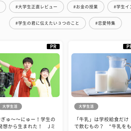
#大学生正直レビュー
#お金の授業
#学生イ
#学生の君に伝えたい３つのこと
#恋愛特集
PR
P
大学生活
大学生活
#ぎゅ〜〜にゅー！学生の
「牛乳」は学校給食だけ
発想から生まれた！ Jミ
で飲むもの？ “牛乳を