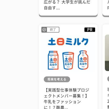
広がる？ 大学生が挑んだ
自由す...
PR
終了
将来を考える
【実践型仕事体験プロジ
ェクトメンバー募集！】
牛乳をファッション
に！？酪農...