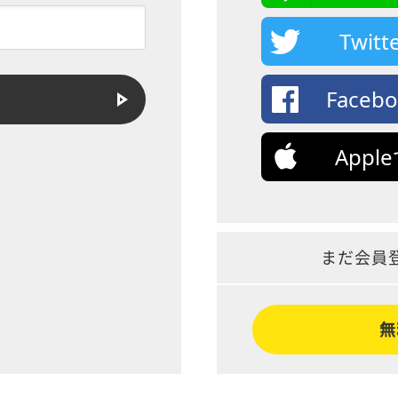
Twi
Face
App
まだ会員
無