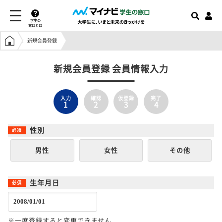
学生の
窓口とは
学生の窓口トップ
新規会員登録
新規会員登録 会員情報入力
入力
確認
仮登録
完了
1
2
3
4
性別
男性
女性
その他
生年月日
※一度登録すると変更できません