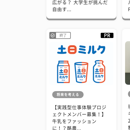
広がる？ 大学生が挑んだ
自由す...
PR
終了
将来を考える
【実践型仕事体験プロジ
ェクトメンバー募集！】
牛乳をファッション
に！？酪農...