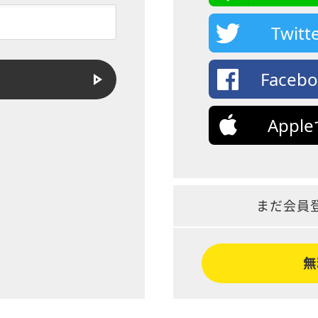
Twi
Face
App
まだ会員
無