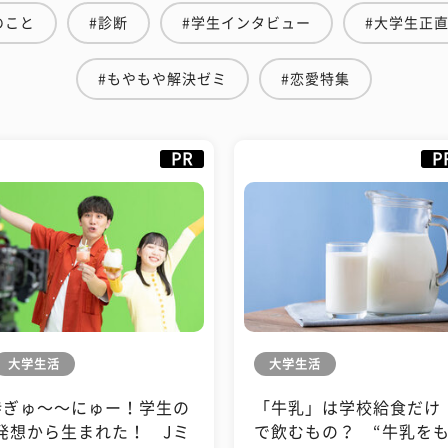
のこと
#診断
#学生インタビュー
#大学生正
#もやもや解決ゼミ
#恋愛特集
PR
P
大学生活
大学生活
#ぎゅ〜〜にゅー！学生の
「牛乳」は学校給食だけ
発想から生まれた！ Jミ
で飲むもの？ “牛乳を