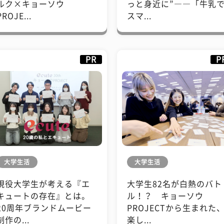
ルク×キョーソウ
っと身近に”――「牛乳
PROJE...
スマ...
PR
P
大学生活
大学生活
現役大学生が考える『エ
大学生82名が白熱のバト
キュートの存在』とは。
ル！？ キョーソウ
20周年ブランドムービー
PROJECTから生まれた
制作の...
楽し...