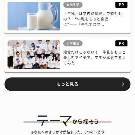
PR
大学生活
「牛乳」は学校給食だけで飲むも
の？ “牛乳をもっと身近
に”――「牛乳でスマ...
PR
大学生活
給食だけじゃない！ 牛乳をもっと
楽しむアイデア、学生が本気で考え
てみた
もっと見る
あなたへのきっかけが詰まった、6つのトビラ