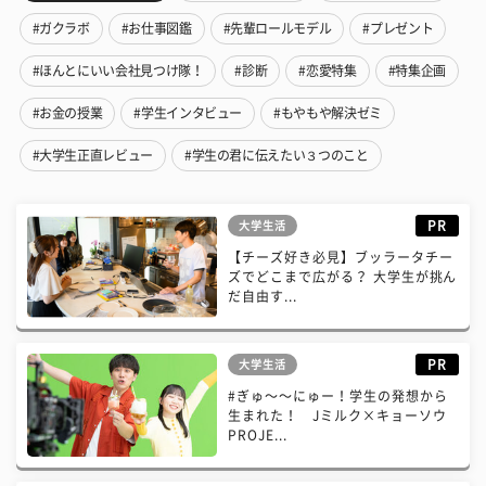
#ガクラボ
#お仕事図鑑
#先輩ロールモデル
#プレゼント
#ほんとにいい会社見つけ隊！
#診断
#恋愛特集
#特集企画
#お金の授業
#学生インタビュー
#もやもや解決ゼミ
#大学生正直レビュー
#学生の君に伝えたい３つのこと
PR
大学生活
【チーズ好き必見】ブッラータチー
ズでどこまで広がる？ 大学生が挑ん
だ自由す...
PR
大学生活
#ぎゅ〜〜にゅー！学生の発想から
生まれた！ Jミルク×キョーソウ
PROJE...