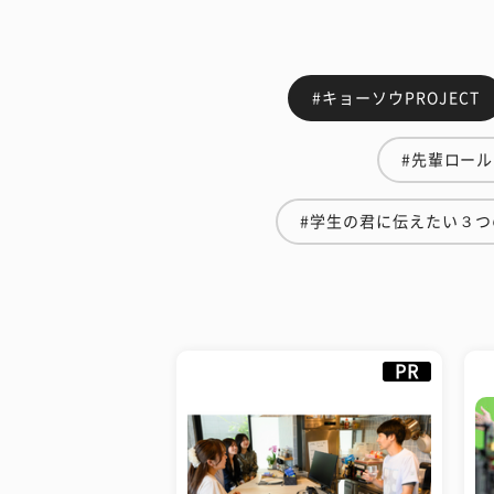
#キョーソウPROJECT
#先輩ロー
#学生の君に伝えたい３つ
PR