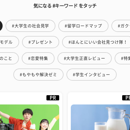
気になる #キーワード をタッチ
#大学生の社会見学
#留学ロードマップ
#ガク
ルモデル
#プレゼント
#ほんとにいい会社見つけ隊！
のこと
#恋愛特集
#大学生正直レビュー
#特
#もやもや解決ゼミ
#学生インタビュー
PR
P