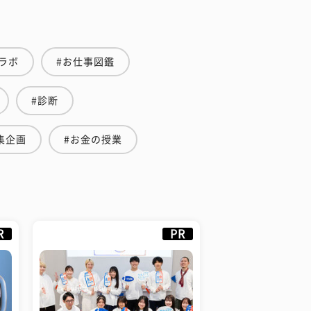
ラボ
#お仕事図鑑
#診断
集企画
#お金の授業
R
PR