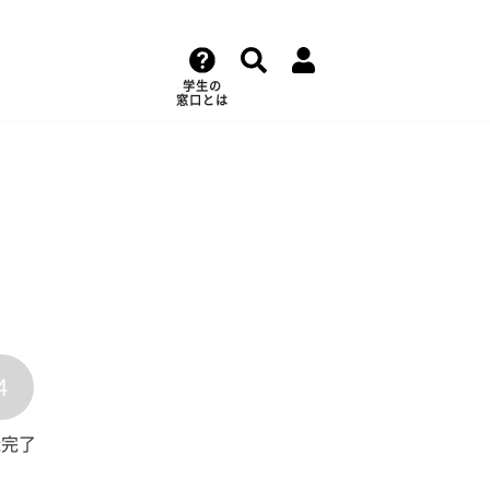
学生の
窓口とは
4
録完了