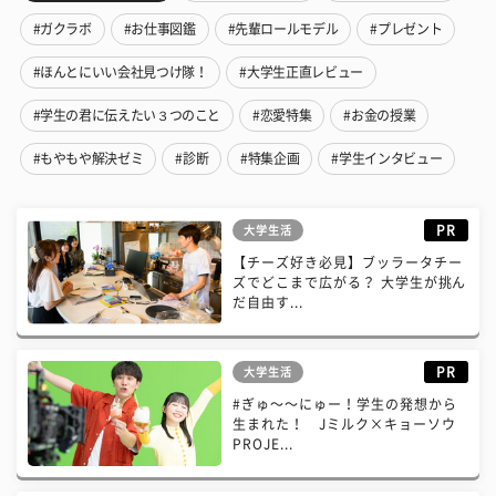
#ガクラボ
#お仕事図鑑
#先輩ロールモデル
#プレゼント
#ほんとにいい会社見つけ隊！
#大学生正直レビュー
#学生の君に伝えたい３つのこと
#恋愛特集
#お金の授業
#もやもや解決ゼミ
#診断
#特集企画
#学生インタビュー
PR
大学生活
【チーズ好き必見】ブッラータチー
ズでどこまで広がる？ 大学生が挑ん
だ自由す...
PR
大学生活
#ぎゅ〜〜にゅー！学生の発想から
生まれた！ Jミルク×キョーソウ
PROJE...