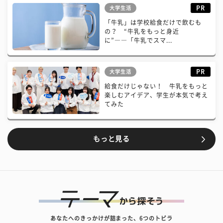
PR
大学生活
「牛乳」は学校給食だけで飲むも
の？ “牛乳をもっと身近
に”――「牛乳でスマ...
PR
大学生活
給食だけじゃない！ 牛乳をもっと
楽しむアイデア、学生が本気で考え
てみた
もっと見る
あなたへのきっかけが詰まった、6つのトビラ