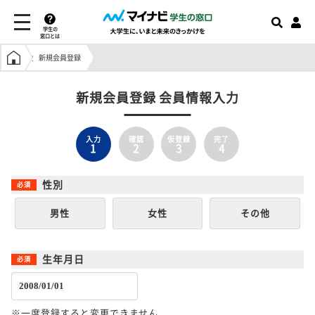
学生の
窓口とは
学生の窓口トップ
新規会員登録
新規会員登録 会員情報入力
入力
確認
仮登録
完了
1
2
3
4
性別
男性
女性
その他
生年月日
※一度登録すると変更できません