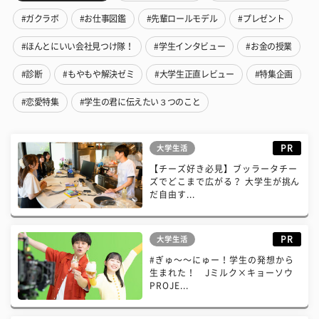
#ガクラボ
#お仕事図鑑
#先輩ロールモデル
#プレゼント
#ほんとにいい会社見つけ隊！
#学生インタビュー
#お金の授業
#診断
#もやもや解決ゼミ
#大学生正直レビュー
#特集企画
#恋愛特集
#学生の君に伝えたい３つのこと
PR
大学生活
【チーズ好き必見】ブッラータチー
ズでどこまで広がる？ 大学生が挑ん
だ自由す...
PR
大学生活
#ぎゅ〜〜にゅー！学生の発想から
生まれた！ Jミルク×キョーソウ
PROJE...