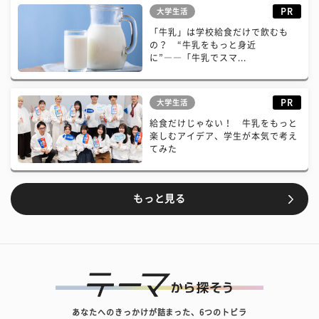
PR
大学生活
「牛乳」は学校給食だけで飲むも
の？ “牛乳をもっと身近
に”――「牛乳でスマ...
PR
大学生活
給食だけじゃない！ 牛乳をもっと
楽しむアイデア、学生が本気で考え
てみた
もっと見る
あなたへのきっかけが詰まった、6つのトビラ