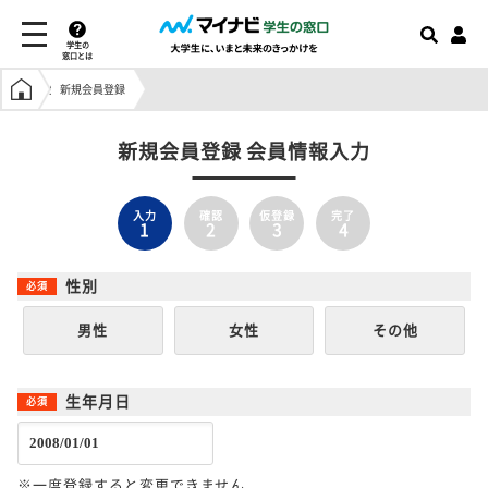
学生の
窓口とは
学生の窓口トップ
新規会員登録
新規会員登録 会員情報入力
入力
確認
仮登録
完了
1
2
3
4
性別
男性
女性
その他
生年月日
※一度登録すると変更できません