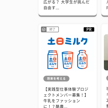
広がる？ 大学生が挑んだ
自由す...
PR
終了
将来を考える
【実践型仕事体験プロジ
ェクトメンバー募集！】
牛乳をファッション
に！？酪農...