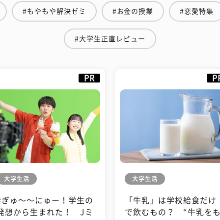
#もやもや解決ゼミ
#お金の授業
#恋愛特集
#大学生正直レビュー
PR
P
大学生活
大学生活
#ぎゅ〜〜にゅー！学生の
「牛乳」は学校給食だけ
発想から生まれた！ Jミ
で飲むもの？ “牛乳を