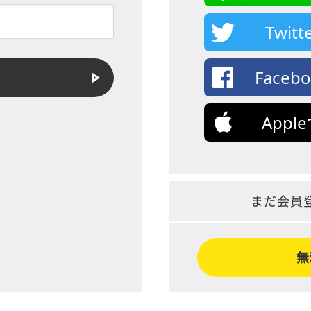
Twi
Face
App
まだ会員
無