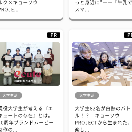
ルク×キョーソウ
っと身近に”――「牛乳
PROJE...
スマ...
PR
P
大学生活
大学生活
現役大学生が考える『エ
大学生82名が白熱のバト
キュートの存在』とは。
ル！？ キョーソウ
20周年ブランドムービー
PROJECTから生まれた
制作の...
楽し...