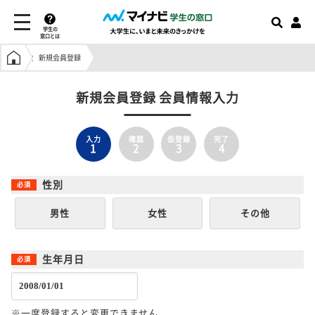
学生の
窓口とは
学生の窓口トップ
新規会員登録
新規会員登録 会員情報入力
入力
確認
仮登録
完了
1
2
3
4
性別
男性
女性
その他
生年月日
※一度登録すると変更できません