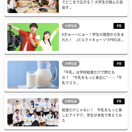
でどこまで広がる？ 大学生が挑んだ自
由す...
PR
大学生活
#ぎゅ〜〜にゅー！学生の発想から生ま
れた！ Jミルク×キョーソウPROJE...
PR
大学生活
「牛乳」は学校給食だけで飲むも
の？ “牛乳をもっと身近に”――「牛
乳でスマ...
PR
大学生活
給食だけじゃない！ 牛乳をもっと楽
しむアイデア、学生が本気で考えてみ
た