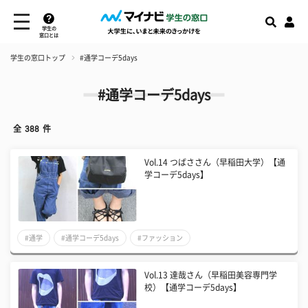
学生の
窓口とは
学生の窓口トップ
#通学コーデ5days
#通学コーデ5days
全
388
件
Vol.14 つばささん（早稲田大学）【通
学コーデ5days】
#通学
#通学コーデ5days
#ファッション
Vol.13 達哉さん（早稲田美容専門学
校）【通学コーデ5days】