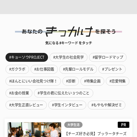
気になる #キーワード をタッチ
#キョーソウPROJECT
#大学生の社会見学
#留学ロードマップ
#ガクラボ
#お仕事図鑑
#先輩ロールモデル
#プレゼント
#ほんとにいい会社見つけ隊！
#診断
#特集企画
#恋愛特集
#お金の授業
#学生の君に伝えたい３つのこと
#大学生正直レビュー
#学生インタビュー
#もやもや解決ゼミ
PR
大学生活
【チーズ好き必見】ブッラータチーズ