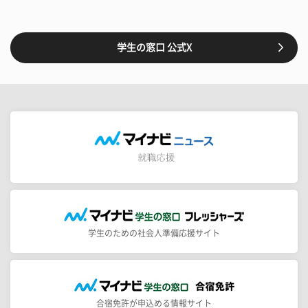
学生の窓口 公式X
学生のための社会人準備応援サイト
合宿免許が申込める情報サイト