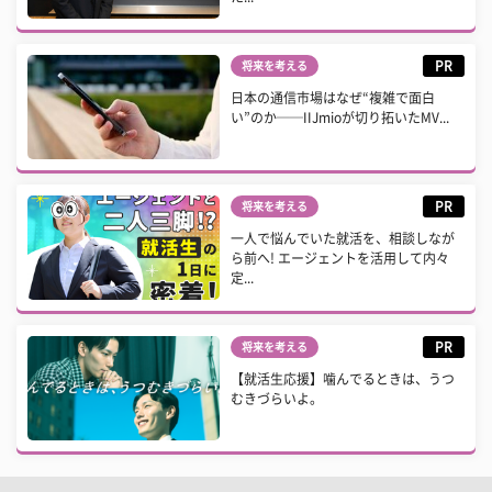
PR
将来を考える
日本の通信市場はなぜ“複雑で面白
い”のか──IIJmioが切り拓いたMV...
PR
将来を考える
一人で悩んでいた就活を、相談しなが
ら前へ! エージェントを活用して内々
定...
PR
将来を考える
【就活生応援】噛んでるときは、うつ
むきづらいよ。