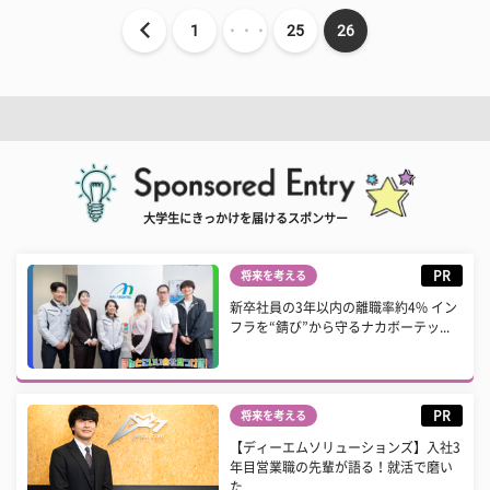
1
・・・
25
26
大学生にきっかけを届けるスポンサー
PR
将来を考える
新卒社員の3年以内の離職率約4% イン
フラを“錆び”から守るナカボーテッ...
PR
将来を考える
【ディーエムソリューションズ】入社3
年目営業職の先輩が語る！就活で磨い
た...