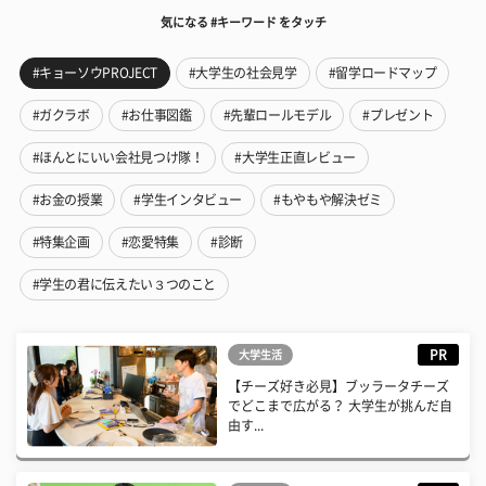
気になる #キーワード をタッチ
#キョーソウPROJECT
#大学生の社会見学
#留学ロードマップ
#ガクラボ
#お仕事図鑑
#先輩ロールモデル
#プレゼント
#ほんとにいい会社見つけ隊！
#大学生正直レビュー
#お金の授業
#学生インタビュー
#もやもや解決ゼミ
#特集企画
#恋愛特集
#診断
#学生の君に伝えたい３つのこと
PR
大学生活
【チーズ好き必見】ブッラータチーズ
でどこまで広がる？ 大学生が挑んだ自
由す...