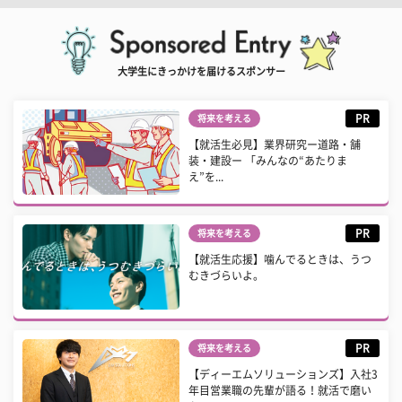
大学生にきっかけを届けるスポンサー
PR
将来を考える
【就活生必見】業界研究ー道路・舗
装・建設ー 「みんなの“あたりま
え”を...
PR
将来を考える
【就活生応援】噛んでるときは、うつ
むきづらいよ。
PR
将来を考える
【ディーエムソリューションズ】入社3
年目営業職の先輩が語る！就活で磨い