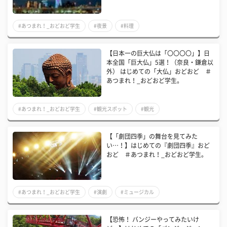
#あつまれ！_おどおど学生
#夜景
#料理
【日本一の巨大仏は「〇〇〇〇」】日
本全国「巨大仏」5選！（奈良・鎌倉以
外） はじめての「大仏」おどおど ＃
あつまれ！_おどおど学生。
#あつまれ！_おどおど学生
#観光スポット
#観光
【「劇団四季」の舞台を見てみた
い…！】はじめての『劇団四季』おど
おど ＃あつまれ！_おどおど学生。
#あつまれ！_おどおど学生
#演劇
#ミュージカル
【恐怖！ バンジーやってみたいけ