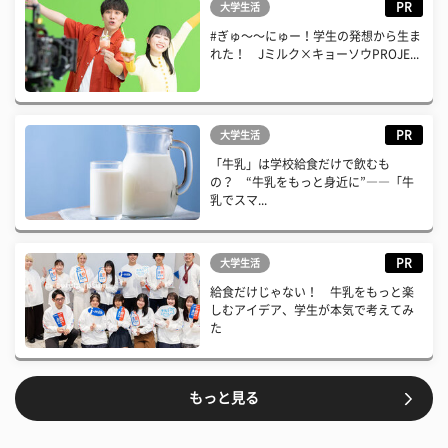
PR
大学生活
#ぎゅ〜〜にゅー！学生の発想から生ま
れた！ Jミルク×キョーソウPROJE...
PR
大学生活
「牛乳」は学校給食だけで飲むも
の？ “牛乳をもっと身近に”――「牛
乳でスマ...
PR
大学生活
給食だけじゃない！ 牛乳をもっと楽
しむアイデア、学生が本気で考えてみ
た
もっと見る