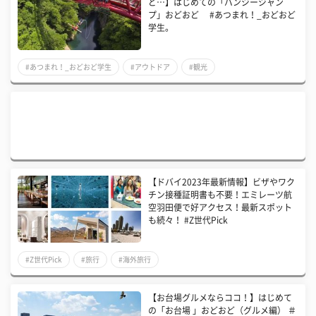
ど…】はじめての「バンジージャン
プ」おどおど #あつまれ！_おどおど
学生。
#あつまれ！_おどおど学生
#アウトドア
#観光
【ドバイ2023年最新情報】ビザやワク
チン接種証明書も不要！エミレーツ航
空羽田便で好アクセス！最新スポット
も続々！ #Z世代Pick
#Z世代Pick
#旅行
#海外旅行
【お台場グルメならココ！】はじめて
の「お台場 」おどおど（グルメ編） ＃