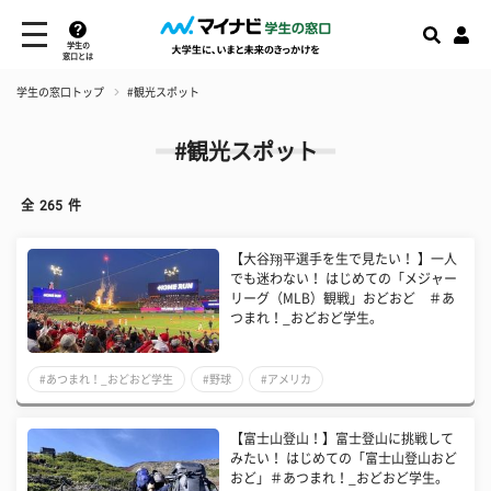
学生の
窓口とは
学生の窓口トップ
#観光スポット
#観光スポット
全
265
件
【大谷翔平選手を生で見たい！ 】一人
でも迷わない！ はじめての「メジャー
リーグ（MLB）観戦」おどおど ＃あ
つまれ！_おどおど学生。
#あつまれ！_おどおど学生
#野球
#アメリカ
【富士山登山！】富士登山に挑戦して
みたい！ はじめての「富士山登山おど
おど」＃あつまれ！_おどおど学生。