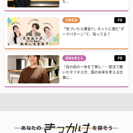
た...
PR
大学生活
「気づいたら課金!?」ネットに潜む“ダ
ークパターン”て、知ってる？
PR
将来を考える
「目の前の一歩を丁寧に──部活で磨
いたタフネスが、国の未来を考える仕
事に...