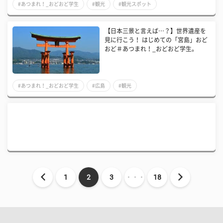
#あつまれ！_おどおど学生
#観光
#観光スポット
【日本三景と言えば…？】世界遺産を
見に行こう！ はじめての「宮島」おど
おど＃あつまれ！_おどおど学生。
#あつまれ！_おどおど学生
#広島
#観光
1
2
3
・・・
18