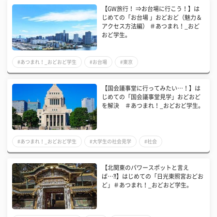
【GW旅行！ ⇒お台場に行こう！】は
じめての「お台場 」おどおど（魅力＆
アクセス方法編） ＃あつまれ！_おど
おど学生。
#あつまれ！_おどおど学生
#お台場
#東京
【国会議事堂に行ってみたい…！】は
じめての「国会議事堂見学」おどおど
を解決 ＃あつまれ！_おどおど学生。
#あつまれ！_おどおど学生
#大学生の社会見学
#社会
【北関東のパワースポットと言え
ば…⁈】はじめての「日光東照宮おどお
ど」＃あつまれ！_おどおど学生。