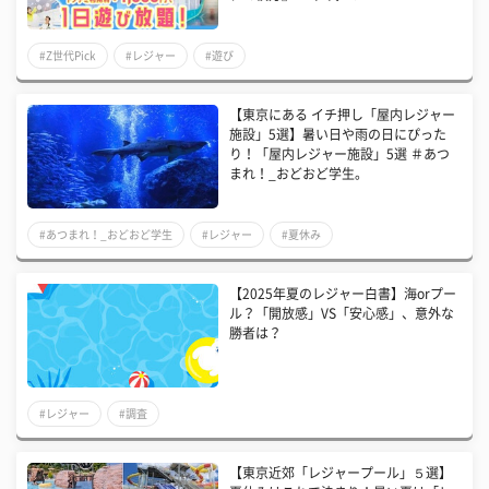
#Z世代Pick
#レジャー
#遊び
【東京にある イチ押し「屋内レジャー
施設」5選】暑い日や雨の日にぴった
り！「屋内レジャー施設」5選 ＃あつ
まれ！_おどおど学生。
#あつまれ！_おどおど学生
#レジャー
#夏休み
【2025年夏のレジャー白書】海orプー
ル？「開放感」VS「安心感」、意外な
勝者は？
#レジャー
#調査
【東京近郊「レジャープール」５選】