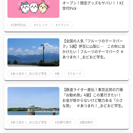
オープン！限定グッズもヤバい！！#Z
世代Pick
#Z世代Pick
#トレンド
#イベント
【全国の人気「フルーツのテーマパー
ク」5選】伊豆に山梨に… この秋に出
かけたい！フルーツのテーマパーク ＃
あつまれ！_おどおど学生。
#あつまれ！_おどおど学生
#秋
#フルーツ
【鉄道ライター直伝！東京近郊の穴場
「お勧め旅」4選】この夏行きたい！
お金が掛からないけど魅力ある「小さ
な旅」 ＃あつまれ！_おどおど学生。
#あつまれ！_おどおど学生
#日帰り旅行
#国内旅行