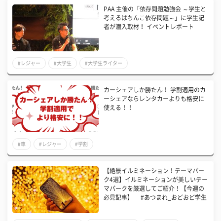
PAA 主催の「依存問題勉強会 ～学生と
考えるぱちんこ依存問題～」に学生記
者が潜入取材！ イベントレポート
#レジャー
#大学生
#大学生ライター
カーシェアしか勝たん！ 学割適用のカ
ーシェアならレンタカーよりも格安に
使える！！
#車
#レジャー
#学割
【絶景イルミネーション！テーマパー
ク4選】イルミネーションが美しいテー
マパークを厳選してご紹介！【今週の
必見記事】 #あつまれ_おどおど学生