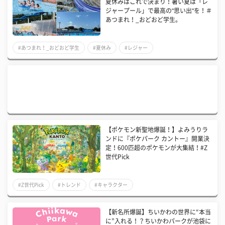
夏休みはこれで決まり！暑い夏は「レ
ジャープール」で最高の"思い出"を！＃
あつまれ！_おどおど学生。
#あつまれ！_おどおど学生
#夏休み
#レジャー
【ポケモン新聖地爆誕！】よみうりラ
ンドに『ポケパーク カントー』開業決
定！600匹超のポケモンが大集結！#Z
世代Pick
#Z世代Pick
#トレンド
#キャラクター
【新名所爆誕】ちいかわの世界に“本当
に”入れる！？ちいかわパークが池袋に