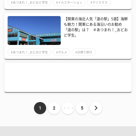
#あつまれ！_おどおど学生
#イルミネーション
#クリスマス
【関東の海近人気「道の駅」5選】海鮮
も魅力！関東にある海沿いのお勧め
「道の駅」は？ ＃あつまれ！_おどお
ど学生。
#あつまれ！_おどおど学生
#グルメ
#日帰り旅行
1
2
・・・
5