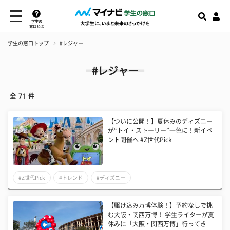
学生の
窓口とは
学生の窓口トップ
#レジャー
#レジャー
全
71
件
【ついに公開！】夏休みのディズニー
が“トイ・ストーリー”一色に！新イベ
ント開催へ #Z世代Pick
#Z世代Pick
#トレンド
#ディズニー
【駆け込み万博体験！】予約なしで挑
む大阪・関西万博！ 学生ライターが夏
休みに「大阪・関西万博」行ってき