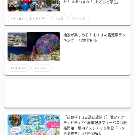
た！ ＃あつまれ！_おどおど学生。
#あつまれ！_おどおど学生
#大阪
#イベント
絶景が楽しめる！ おすすめ観覧車ラン
キング！ #Z世代Pick
#Z世代Pick
#レジャー
【超お得！ 1日遊び放題！】限定アク
ティビティや1周年記念フリーパスも販
売開始！屋内アスレチック施設『トン
デミ枚方』 #Z世代Pick