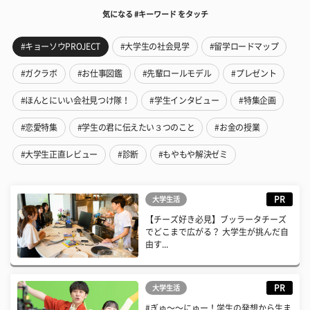
気になる #キーワード をタッチ
#キョーソウPROJECT
#大学生の社会見学
#留学ロードマップ
#ガクラボ
#お仕事図鑑
#先輩ロールモデル
#プレゼント
#ほんとにいい会社見つけ隊！
#学生インタビュー
#特集企画
#恋愛特集
#学生の君に伝えたい３つのこと
#お金の授業
#大学生正直レビュー
#診断
#もやもや解決ゼミ
PR
大学生活
【チーズ好き必見】ブッラータチーズ
でどこまで広がる？ 大学生が挑んだ自
由す...
PR
大学生活
#ぎゅ〜〜にゅー！学生の発想から生ま