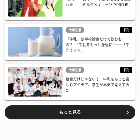
れた！ Jミルク×キョーソウPROJE...
PR
大学生活
「牛乳」は学校給食だけで飲むも
の？ “牛乳をもっと身近に”――「牛
乳でスマ...
PR
大学生活
給食だけじゃない！ 牛乳をもっと楽
しむアイデア、学生が本気で考えてみ
た
もっと見る