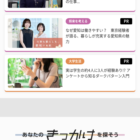
の仕事...
PR
将来を考える
なぜ愛知は働きやすい？ 東京経験者
が語る、暮らしが充実する愛知県の魅
力
PR
大学生活
実は学生の約4人に3人が経験あり!? ア
ンケートから知るダークパターン入門