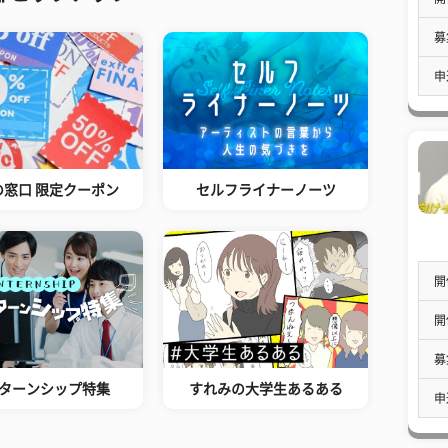
募
申
の窓口 限定クーポン
セルフライナーノーツ
開
開
募
ターンシップ特集
すれみの大学生あるある
申