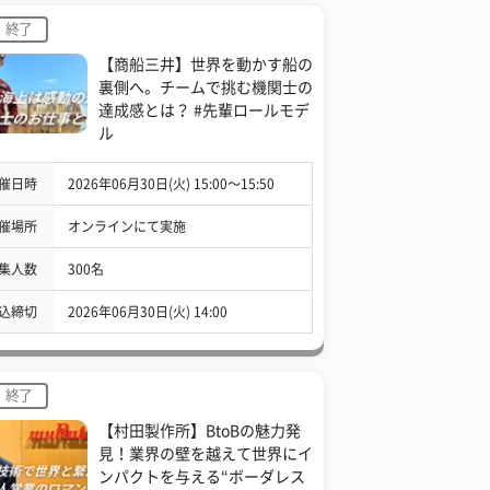
終了
【商船三井】世界を動かす船の
裏側へ。チームで挑む機関士の
達成感とは？ #先輩ロールモデ
ル
催日時
2026年06月30日(火) 15:00〜15:50
催場所
オンラインにて実施
集人数
300名
込締切
2026年06月30日(火) 14:00
終了
【村田製作所】BtoBの魅力発
見！業界の壁を越えて世界にイ
ンパクトを与える“ボーダレス