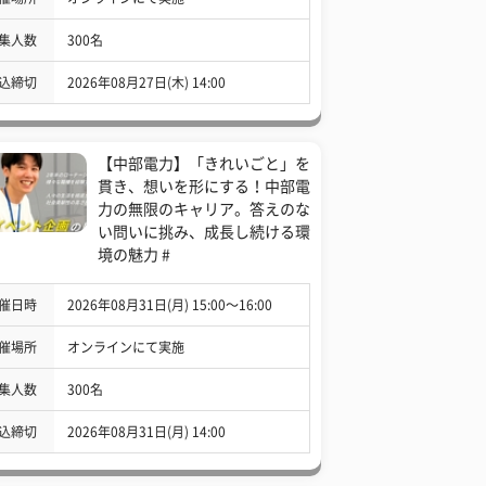
集人数
300名
込締切
2026年08月27日(木) 14:00
【中部電力】「きれいごと」を
貫き、想いを形にする！中部電
力の無限のキャリア。答えのな
い問いに挑み、成長し続ける環
境の魅力 #
催日時
2026年08月31日(月) 15:00〜16:00
催場所
オンラインにて実施
集人数
300名
込締切
2026年08月31日(月) 14:00