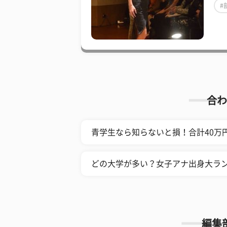
#
合わ
青学生なら知らないと損！合計40万
どの大学が多い？女子アナ出身大ラ
編集