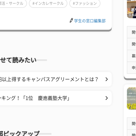
部活・サークル
#インカレサークル
#ファッション
学生の窓口編集部
開
開
募
せて読みたい
申
円以上得するキャンパスアグリーメントとは？
ンキング！「1位 慶應義塾大学」
開
部ピックアップ
開