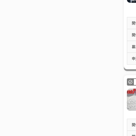
開
開
募
申
開