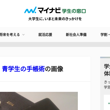
将来を考える
就活応援
新社会人準備
学割
学
！青学生の手帳術
の画像
体
き
学