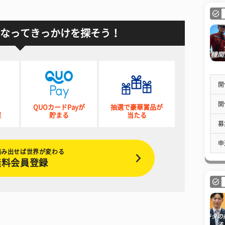
なってきっかけを探そう！
開
開
QUOカードPayが
抽選で豪華賞品が
催
貯まる
当たる
募
申
踏み出せば世界が変わる
無料会員登録