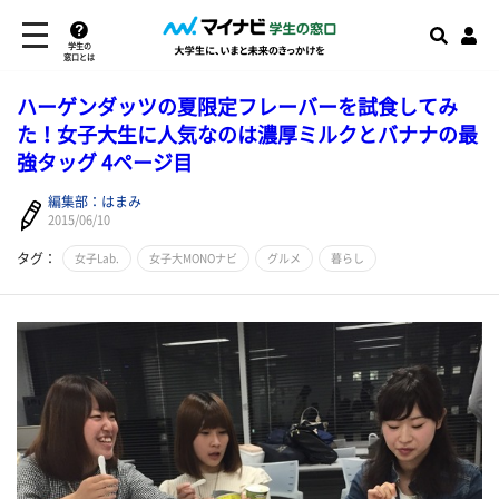
学生の
窓口とは
ハーゲンダッツの夏限定フレーバーを試食してみ
た！女子大生に人気なのは濃厚ミルクとバナナの最
強タッグ 4ページ目
編集部：はまみ
2015/06/10
タグ：
女子Lab.
女子大MONOナビ
グルメ
暮らし