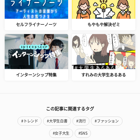
セルフライナーノーツ
もやもや解決ゼミ
インターンシップ特集
すれみの大学生あるある
この記事に関連するタグ
#トレンド
#大学生白書
#流行
#ファッション
#女子大生
#SNS