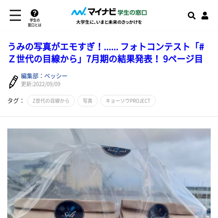
学生の
窓口とは
うみの写真がエモすぎ！...... フォトコンテスト「#
Ｚ世代の目線から」7月期の結果発表！ 9ページ目
編集部：ベッシー
更新:2022/09/09
タグ：
Z世代の目線から
写真
キョーソウPROJECT