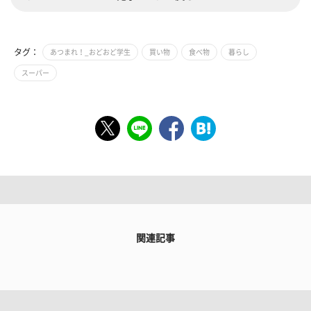
タグ：
あつまれ！_おどおど学生
買い物
食べ物
暮らし
スーパー
関連記事