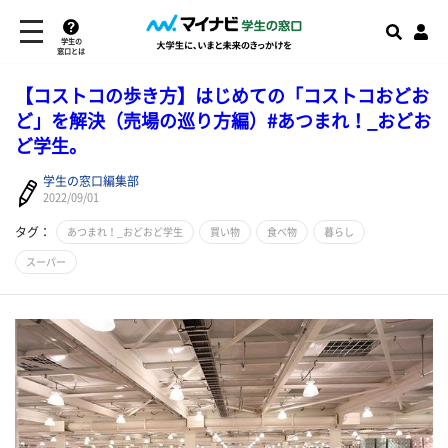
学生の
窓口とは
【コストコの歩き方】はじめての「コストコおどお
ど」を解決（売場の巡り方編）#あつまれ！_おどお
ど学生。
学生の窓口編集部
2022/09/01
タグ：
あつまれ！_おどおど学生
買い物
食べ物
暮らし
スーパー