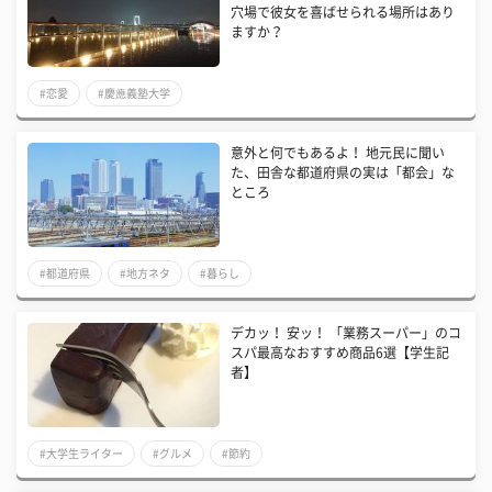
穴場で彼女を喜ばせられる場所はあり
ますか？
#恋愛
#慶應義塾大学
意外と何でもあるよ！ 地元民に聞い
た、田舎な都道府県の実は「都会」な
ところ
#都道府県
#地方ネタ
#暮らし
デカッ！ 安ッ！ 「業務スーパー」のコ
スパ最高なおすすめ商品6選【学生記
者】
#大学生ライター
#グルメ
#節約