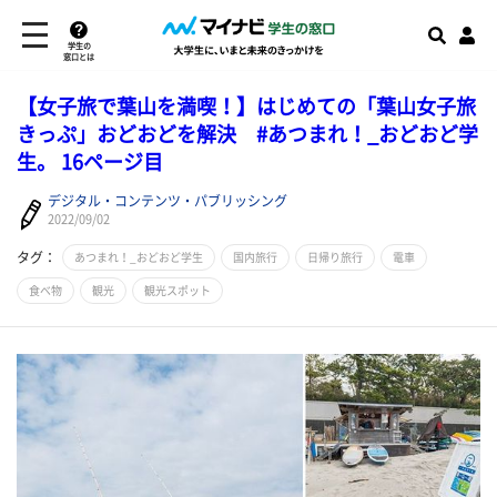
学生の
窓口とは
【女子旅で葉山を満喫！】はじめての「葉山女子旅
きっぷ」おどおどを解決 #あつまれ！_おどおど学
生。 16ページ目
デジタル・コンテンツ・パブリッシング
2022/09/02
タグ：
あつまれ！_おどおど学生
国内旅行
日帰り旅行
電車
食べ物
観光
観光スポット