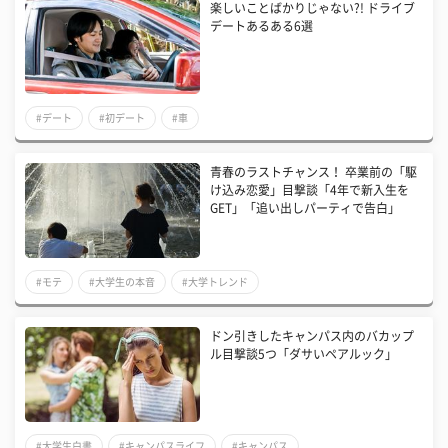
楽しいことばかりじゃない?! ドライブ
デートあるある6選
#デート
#初デート
#車
青春のラストチャンス！ 卒業前の「駆
け込み恋愛」目撃談「4年で新入生を
GET」「追い出しパーティで告白」
#モテ
#大学生の本音
#大学トレンド
ドン引きしたキャンパス内のバカップ
ル目撃談5つ「ダサいペアルック」
#大学生白書
#キャンパスライフ
#キャンパス