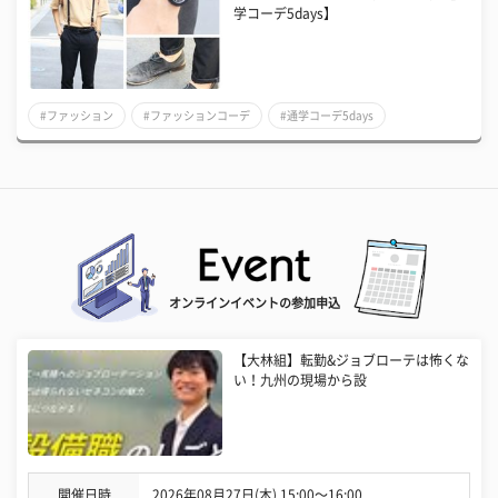
学コーデ5days】
#ファッション
#ファッションコーデ
#通学コーデ5days
オンラインイベントの参加申込
【大林組】転勤&ジョブローテは怖くな
い！九州の現場から設
開催日時
2026年08月27日(木) 15:00〜16:00