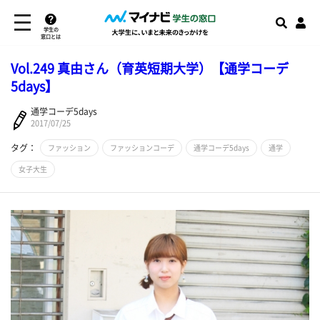
学生の
窓口とは
Vol.249 真由さん（育英短期大学）【通学コーデ
5days】
通学コーデ5days
2017/07/25
タグ：
ファッション
ファッションコーデ
通学コーデ5days
通学
女子大生