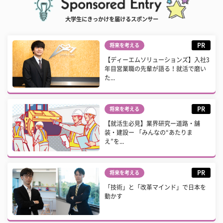
大学生にきっかけを届けるスポンサー
PR
将来を考える
【ディーエムソリューションズ】入社3
年目営業職の先輩が語る！就活で磨い
た...
PR
将来を考える
【就活生必見】業界研究ー道路・舗
装・建設ー 「みんなの“あたりま
え”を...
PR
将来を考える
「技術」と「改革マインド」で日本を
動かす