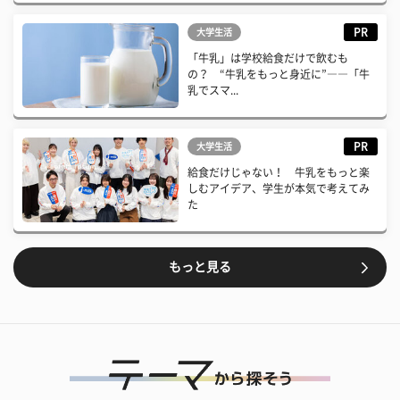
PR
大学生活
「牛乳」は学校給食だけで飲むも
の？ “牛乳をもっと身近に”――「牛
乳でスマ...
PR
大学生活
給食だけじゃない！ 牛乳をもっと楽
しむアイデア、学生が本気で考えてみ
た
もっと見る