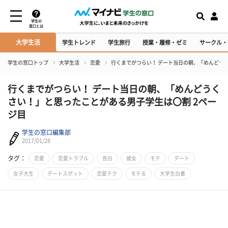
学生の
窓口とは
大学生活
学生トレンド
学生旅行
授業・履修・ゼミ
サークル・
学生の窓口トップ
大学生活
恋愛
行くまでがつらい！ デート当日の朝、「めんどう
行くまでがつらい！ デート当日の朝、「めんどうく
さい！」と思ったことがある男子学生は〇割 2ペー
ジ目
学生の窓口編集部
2017/01/28
タグ：
恋愛
恋愛トラブル
告白
彼女
モテ
デート
女子大生
デートスポット
恋愛テク
モテる
大学生白書