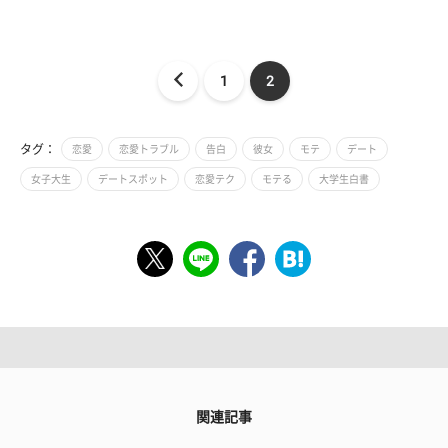
1
2
タグ：
恋愛
恋愛トラブル
告白
彼女
モテ
デート
女子大生
デートスポット
恋愛テク
モテる
大学生白書
関連記事