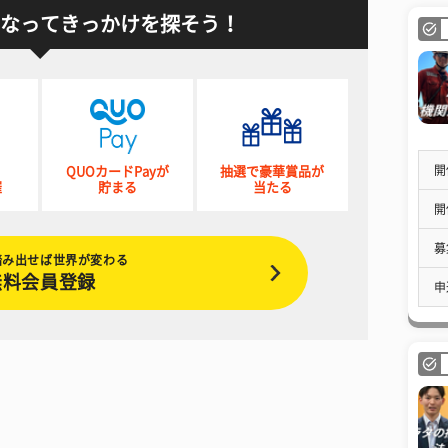
なってきっかけを探そう！
開
QUOカードPayが
抽選で豪華賞品が
催
貯まる
当たる
開
募
踏み出せば世界が変わる
無料会員登録
申