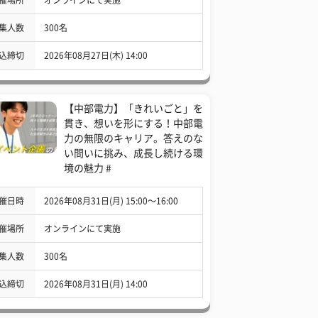
集人数
300名
込締切
2026年08月27日(木) 14:00
【中部電力】「きれいごと」を
貫き、想いを形にする！中部電
力の無限のキャリア。答えのな
い問いに挑み、成長し続ける環
境の魅力 #
催日時
2026年08月31日(月) 15:00〜16:00
催場所
オンラインにて実施
集人数
300名
込締切
2026年08月31日(月) 14:00