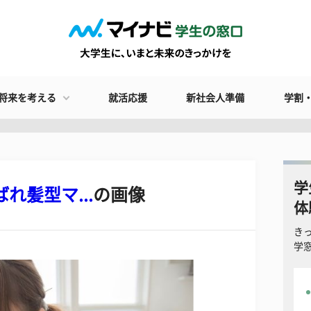
将来を考える
就活応援
新社会人準備
学割
学
れ髪型マ...
の画像
体
き
学