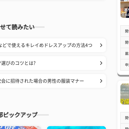
せて読みたい
開
開
などで使えるキレイめドレスアップの方法4つ
募
選びのコツとは?
申
次会に招待された場合の男性の服装マナー
部ピックアップ
開
開