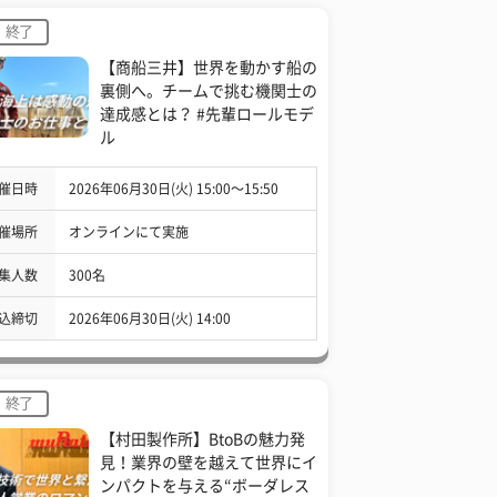
終了
【商船三井】世界を動かす船の
裏側へ。チームで挑む機関士の
達成感とは？ #先輩ロールモデ
ル
催日時
2026年06月30日(火) 15:00〜15:50
催場所
オンラインにて実施
集人数
300名
込締切
2026年06月30日(火) 14:00
終了
【村田製作所】BtoBの魅力発
見！業界の壁を越えて世界にイ
ンパクトを与える“ボーダレス