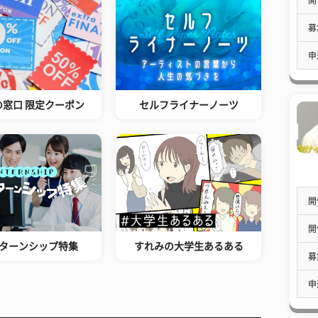
募
申
の窓口 限定クーポン
セルフライナーノーツ
開
開
ターンシップ特集
すれみの大学生あるある
募
申