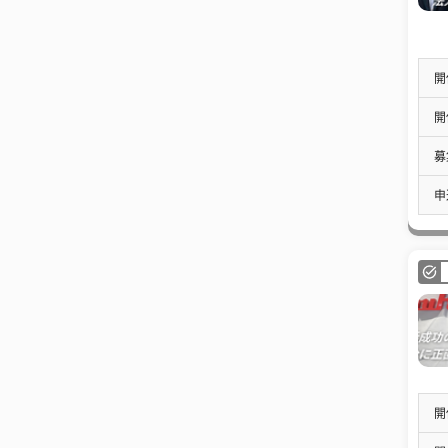
開
開
募
申
開