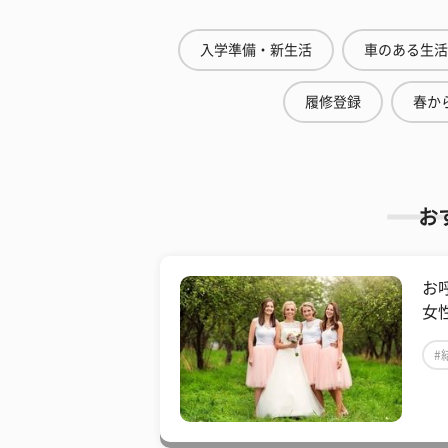
入学準備・新生活
車のある生活
履修登録
春から
お
お
女
#