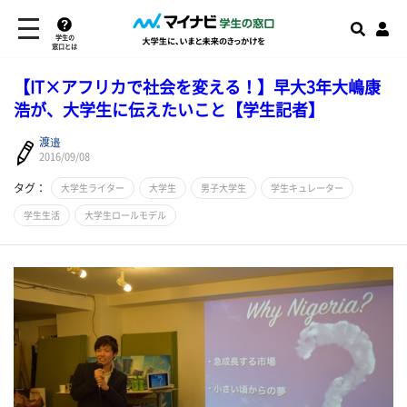
学生の
窓口とは
【IT×アフリカで社会を変える！】早大3年大嶋康
浩が、大学生に伝えたいこと【学生記者】
渡邉
2016/09/08
タグ：
大学生ライター
大学生
男子大学生
学生キュレーター
学生生活
大学生ロールモデル