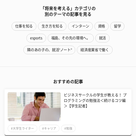
「将来を考える」カテゴリの
別のテーマの記事を見る
仕事を知る
生き方を知る
インターン
資格
留学
esports
福島、その先の環境へ。
就活
隣のあの子の、就活"ノート"
経済産業省で働く
おすすめの記事
ビジネスサークルの学生が教える！ プ
ログラミングの勉強法＜続けるコツ編
＞【学生記者】
#大学生ライター
#キャリア
#勉強