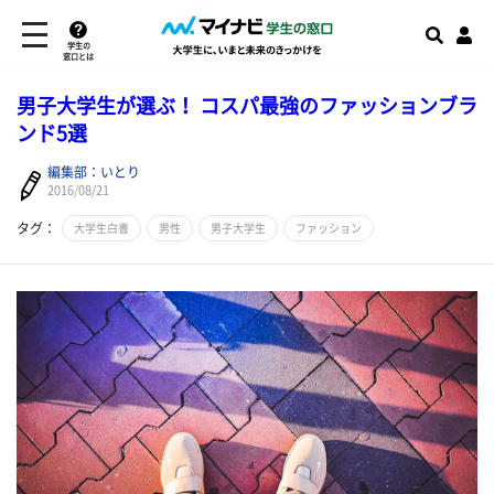
学生の
窓口とは
男子大学生が選ぶ！ コスパ最強のファッションブラ
ンド5選
編集部：いとり
2016/08/21
タグ：
大学生白書
男性
男子大学生
ファッション