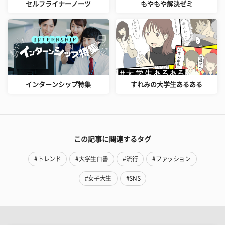
セルフライナーノーツ
もやもや解決ゼミ
インターンシップ特集
すれみの大学生あるある
この記事に関連するタグ
#トレンド
#大学生白書
#流行
#ファッション
#女子大生
#SNS